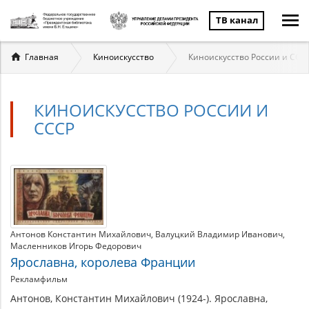
ТВ канал
Вы
Главная
Киноискусство
Киноискусство России и ССС
здесь
КИНОИСКУССТВО РОССИИ И
СССР
Киноискусство
Материалы
по
России
теме
и
Антонов Константин Михайлович
Валуцкий Владимир Иванович
Масленников Игорь Федорович
СССР
Ярославна, королева Франции
Рекламфильм
Антонов, Константин Михайлович (1924-). Ярославна,