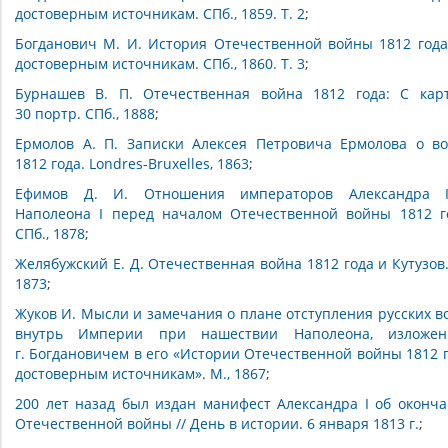
достоверным источникам. СПб., 1859. Т. 2
;
Богданович М. И. История Отечественной войны 1812 года
достоверным источникам. СПб., 1860. Т. 3
;
Бурнашев В. П. Отечественная война 1812 года: С кар
30 портр. СПб., 1888
;
Ермолов А. П. Записки Алексея Петровича Ермолова о в
1812 года. Londres-Bruxelles, 1863
;
Ефимов Д. И. Отношения императоров Александра 
Наполеона I перед началом Отечественной войны 1812 г
СПб., 1878
;
Желябужский Е. Д. Отечественная война 1812 года и Кутузов.
1873
;
Жуков И. Мысли и замечания о плане отступления русских в
внутрь Империи при нашествии Наполеона, изложен
г. Богдановичем в его «Истории Отечественной войны 1812 г
достоверным источникам». М., 1867
;
200 лет назад был издан манифест Александра I об оконч
Отечественной войны // День в истории. 6 января 1813 г.
;