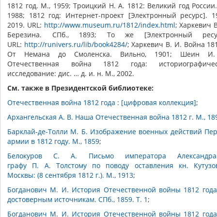
1812 год. М., 1959; Троицкий Н. А. 1812: Великий год России.
1988; 1812 год: Интернет-проект [Электронный ресурс]. 1
2019. URL:
http://www.museum.ru/1812/index.html
; Харкевич В
Березина. СПб., 1893; То же [Электронный ресур
URL:
http://runivers.ru/lib/book4284/
; Харкевич В. И. Война 181
От Немана до Смоленска. Вильно, 1901; Шеин И.
Отечественная война 1812 года: историографичес
исследование: дис. … д. и. н. М., 2002.
См. также в Президентской библиотеке:
Отечественная война 1812 года : [цифровая коллекция]
;
Архангельская А. В. Наша Отечественная война 1812 г. М., 18
Барклай-де-Толли М. Б. Изображение военных действий Пе
армии в 1812 году. М., 1859
;
Белокуров С. А. Письмо императора Александр
графу П. А. Толстому по поводу оставления кн. Кутуз
Москвы: (8 сентября 1812 г.). М., 1913
;
Богданович М. И. История Отечественной войны 1812 года
достоверным источникам. СПб., 1859. Т. 1
;
Богданович М. И. История Отечественной войны 1812 года