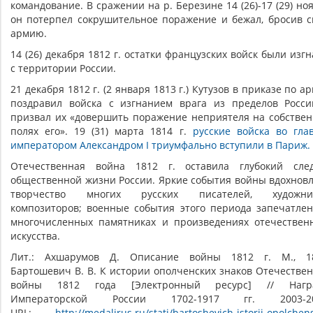
командование. В сражении на р. Березине 14 (26)-17 (29) но
он потерпел сокрушительное поражение и бежал, бросив 
армию.
14 (26) декабря 1812 г. остатки французских войск были изг
с территории России.
21 декабря 1812 г. (2 января 1813 г.) Кутузов в приказе по а
поздравил войска с изгнанием врага из пределов Росс
призвал их «довершить поражение неприятеля на собстве
полях его». 19 (31) марта 1814 г.
русские войска во гла
императором Александром I триумфально вступили в Париж.
Отечественная война 1812 г. оставила глубокий сле
общественной жизни России. Яркие события войны вдохнов
творчество многих русских писателей, художник
композиторов; военные события этого периода запечатле
многочисленных памятниках и произведениях отечествен
искусства.
Лит.: Ахшарумов Д. Описание войны 1812 г. М., 18
Бартошевич В. В. К истории ополченских знаков Отечестве
войны 1812 года [Электронный ресурс] // Нагр
Императорской России 1702-1917 гг. 2003-20
URL:
http://medalirus.ru/stati/bartoshevich-istorii-opolchens