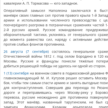
кавалерии А. П. Тормасова — юго-западное.
Оперативный замысел Наполеона заключался в быст
манёвре своих главных сил против правого крыла 1-й Запа
армии и использовании численного превосходства с ц
поочерёдного разгрома в пограничных сражениях частей 1
2-й русских армий. Русское командование придержива
оборонительной тактики, уклоняясь от генерального сраж
до момента равенства сил, наряду с активными действ
против слабых флангов противника.
26 августа (7 сентября)
состоялось генеральное сраже
Отечественной войны 1812 г. под селом Бородино в 120 к
Москвы. Русские и французы понесли тяжёлые потери
добиться решающей победы не удалось ни одной из сторон.
1 (13) сентября
на военном совете в подмосковной деревне 
главнокомандующий М. И. Кутузов решил оставить Москву
боя, чтобы тем самым спасти армию и занять выгодные поз
для контрнаступления. Совершив два перехода по Рязан
дороге и переправившись через Москву-реку у Боровс
перевоза, русские неожиданно для противника повернул
запад. Этот манёвр, названный тарутинским, не был с
замечен французами. Казакам арьергарда генер