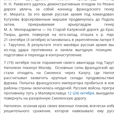
Н. Н. Раевского удалось демонстративным отходом по Рязан
дороге увлечь за собой конницу французского генер
И. Мюрата. За это время русская армия под командова
Кутузова форсированным маршем продвинулась до Подоль
затем, прикрываемая арьергардом генер
М. А. Милорадовича — по Старой Калужской дороге до Кра
Пахры, далее, повернув на юго-запад, отошла к р. На
21 сентября (3 октября) остановилась в укреплённом лагере 
с. Тарутино. В результате этого манёвра русская армия в
из-под удара противника и заняла выгодную позицию
подготовки и перехода в контрнаступление.
7 (19) октября после поражения своего авангарда под Тару
Наполеон покинул Москву. Основные силы французской а
стали отходить на Смоленск через Калугу, где Напо
рассчитывал захватить крупные склады продовольств
фуража. Попытка французского императора пробиться в ю
районы страны окончилась неудачей. Русские войска, прегр
противнику путь у Малоярославца
12 (24) октября
, вынудили
повернуть на разорённую Смоленскую дорогу.
Наполеон, осознав крах своих военных планов, всячески изб
решительного сражения, которое навязывало ему рус