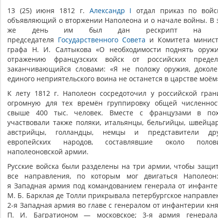
13 (25) июня 1812 г.
Александр I
отдал приказ по войс
объявляющий о вторжении Наполеона и о начале войны. В 
же день им был дан рескрипт на и
председателя
Государственного Совета
и Комитета минист
графа Н. И. Салтыкова «О необходимости поднять оруж
отражению французских войск от российских предело
заканчивающийся словами: «Я не положу оружия, докол
единого неприятельского воина не останется в царстве моём
К лету 1812 г. Наполеон сосредоточил у российской гра
огромную для тех времён группировку общей численно
свыше 400 тыс. человек. Вместе с французами в пох
участвовали также поляки, итальянцы, бельгийцы, швейца
австрийцы, голландцы, немцы и представители дру
европейских народов, составлявшие около полов
наполеоновской армии.
Русские войска были разделены на три армии, чтобы защи
все направления, по которым мог двигаться Наполеон
я Западная армия под командованием генерала от инфант
М. Б. Барклая де Толли прикрывала петербургское направле
2-я Западная армия во главе с генералом от инфантерии кн
П. И. Багратионом — московское; 3-я армия генерал