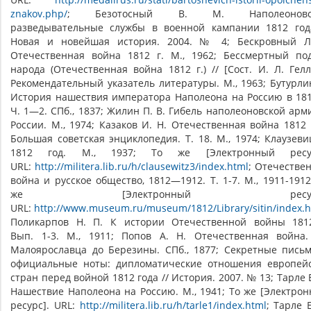
znakov.php/
; Безотосный В. М. Наполеоновс
разведывательные службы в военной кампании 1812 год
Новая и новейшая история. 2004. № 4; Бескровный Л
Отечественная война 1812 г. М., 1962; Бессмертный по
народа (Отечественная война 1812 г.) // [Сост. И. Л. Гелл
Рекомендательный указатель литературы. М., 1963; Бутурли
История нашествия императора Наполеона на Россию в 181
Ч. 1—2. СПб., 1837; Жилин П. В. Гибель наполеоновской арм
России. М., 1974; Казаков И. Н. Отечественная война 1812 г
Большая советская энциклопедия. Т. 18. М., 1974; Клаузеви
1812 год. М., 1937; То же [Электронный ресур
URL:
http://militera.lib.ru/h/clausewitz3/index.html
; Отечестве
война и русское общество, 1812—1912. Т. 1-7. М., 1911-1912
же [Электронный ресурс
URL:
http://www.museum.ru/museum/1812/Library/sitin/index.h
Поликарпов Н. П. К истории Отечественной войны 181
Вып. 1-3. М., 1911; Попов А. Н. Отечественная война
Малоярославца до Березины. СПб., 1877; Секретные пись
официальные ноты: дипломатические отношения европей
стран перед войной 1812 года // История. 2007. № 13; Тарле Е
Нашествие Наполеона на Россию. М., 1941; То же [Электро
ресурс]. URL:
http://militera.lib.ru/h/tarle1/index.html
; Тарле Е