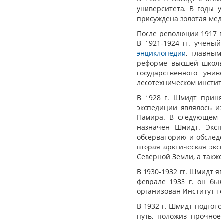
университета. В годы 
присуждена золотая меда
После революции 1917 
В 1921-1924 гг. учёны
энциклопедии
, главны
реформе высшей школы 
государственного уни
лесотехническом инстит
В 1928 г. Шмидт приня
экспедиции являлось и
Памира. В следующем 
назначен Шмидт. Эксп
обсерваторию и обслед
вторая арктическая эк
Северной Земли, а такж
В 1930-1932 гг. Шмидт я
феврале 1933 г. он бы
организован Институт т
В 1932 г. Шмидт подго
путь, положив прочное