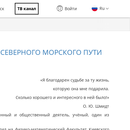
Ru
ск
ТВ канал
Войти
 СЕВЕРНОГО МОРСКОГО ПУТИ
«Я благодарен судьбе за ту жизнь,
которую она мне подарила.
Сколько хорошего и интересного в ней было!»
О. Ю. Шмидт
енный и общественный деятель, учёный, один из
пил на физико-математический факультет Киевского