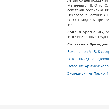
летию со дня рождения /
Матвеева Л. В. Отто Юл
советская геофизика 8
Некролог // Вестник АН
О. Ю. Шмидта // Природ
1991.
Соч.:
Об уравнениях, ре
1916; Избранные труды. 
См. также в Президен
Водопьянов М. В. К серд
О. Ю. Шмидт на ледоколе 
Освоение Арктики: колл
Экспедиция на Памир, 19