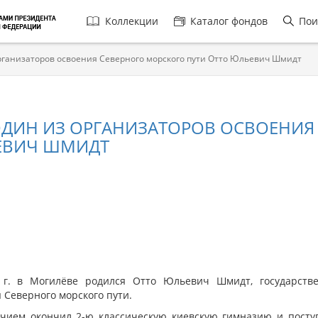
Главная
Коллекции
Каталог фондов
Пои
навигация
рганизаторов освоения Северного морского пути Отто Юльевич Шмидт
ДИН ИЗ ОРГАНИЗАТОРОВ ОСВОЕНИЯ
ЕВИЧ ШМИДТ
1 г. в Могилёве родился Отто Юльевич Шмидт, государств
 Северного морского пути.
ичием окончил 2-ю классическую киевскую гимназию и посту