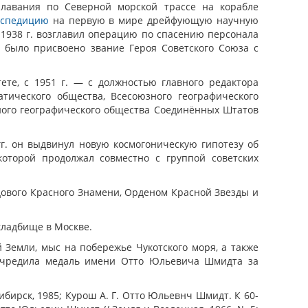
лавания по Северной морской трассе на корабле
кспедицию
на первую в мире дрейфующую научную
 1938 г. возглавил операцию по спасению персонала
 было присвоено звание Героя Советского Союза с
те, с 1951 г. — с должностью главного редактора
тического общества, Всесоюзного географического
ного географического общества Соединённых Штатов
г. он выдвинул новую космогоническую гипотезу об
которой продолжал совместно с группой советских
ового Красного Знамени, Орденом Красной Звезды и
кладбище в Москве.
Земли, мыс на побережье Чукотского моря, а также
 учредила медаль имени Отто Юльевича Шмидта за
ибирск, 1985; Курош А. Г. Отто Юльевнч Шмидт. К 60-