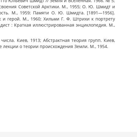
 Отто Юльевич Шмидт // Земля и Вселенная. 1966. № 5;
своения Советской Арктики. М., 1955; О. Ю. Шмидт и
сть. М., 1959; Памяти О. Ю. Шмидта. [1891—1956].
к и герой. М., 1960; Хильми Г. Ф. Штрихи к портрету
дист : Краткая иллюстрированная энциклопедия. М.,
исла. Киев, 1913; Абстрактная теория групп. Киев,
е лекции о теории происхождения Земли. М., 1954.