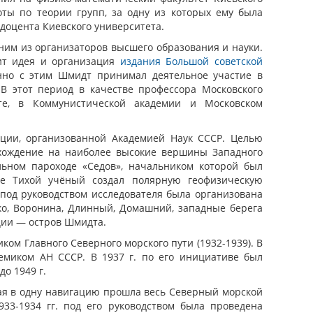
ты по теории групп, за одну из которых ему была
-доцента Киевского университета.
ним из организаторов высшего образования и науки.
жит идея и организация
издания Большой советской
енно с этим Шмидт принимал деятельное участие в
В этот период в качестве профессора Московского
ете, в Коммунистической академии и Московском
иции, организованной Академией Наук СССР. Целью
схождение на наиболее высокие вершины Западного
льном пароходе «Седов», начальником которой был
те Тихой учёный создал полярную геофизическую
 под руководством исследователя была организована
ко, Воронина, Длинный, Домашний, западные берега
ции — остров Шмидта.
ком Главного Северного морского пути (1932-1939). В
емиком АН СССР. В 1937 г. по его инициативе был
о 1949 г.
рая в одну навигацию прошла весь Северный морской
33-1934 гг. под его руководством была проведена