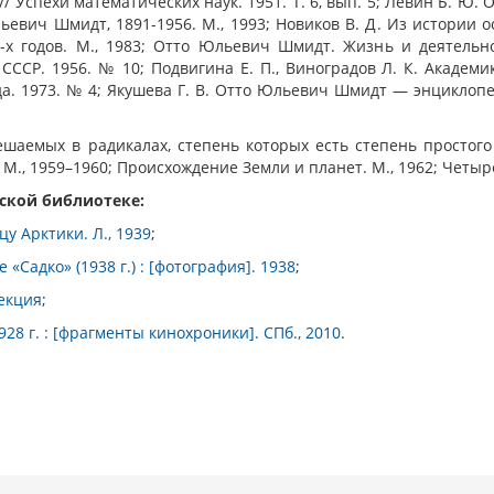
/ Успехи математических наук. 1951. Т. 6, вып. 5; Левин Б. Ю.
ьевич Шмидт, 1891-1956. М., 1993; Новиков В. Д. Из истории о
0-х годов. М., 1983; Отто Юльевич Шмидт. Жизнь и деятельно
 СССР. 1956. № 10; Подвигина Е. П., Виноградов Л. К. Академи
а. 1973. № 4; Якушева Г. В. Отто Юльевич Шмидт — энциклопе
шаемых в радикалах, степень которых есть степень простого ч
М., 1959–1960; Происхождение Земли и планет. М., 1962; Четыр
тской библиотеке:
цу Арктики. Л., 1939
;
«Садко» (1938 г.) : [фотография]. 1938
;
екция
;
28 г. : [фрагменты кинохроники]. СПб., 2010
.