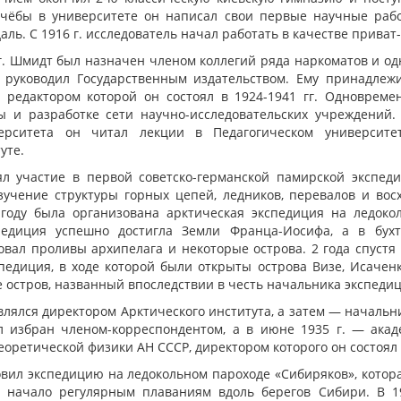
учёбы в университете он написал свои первые научные рабо
ль. С 1916 г. исследователь начал работать в качестве приват
г. Шмидт был назначен членом коллегий ряда наркоматов и од
й руководил Государственным издательством. Ему принадле
м редактором которой он состоял в 1924-1941 гг. Одноврем
и разработке сети научно-исследовательских учреждений. 
верситета он читал лекции в Педагогическом университ
уте.
л участие в первой советско-германской памирской экспед
зучение структуры горных цепей, ледников, перевалов и во
году была организована арктическая экспедиция на ледоко
едиция успешно достигла Земли Франца-Иосифа, а в бух
овал проливы архипелага и некоторые острова. 2 года спустя
спедиция, в ходе которой были открыты острова Визе, Исачен
е остров, названный впоследствии в честь начальника экспеди
влялся директором Арктического института, а затем — начальни
л избран членом-корреспондентом, а в июне 1935 г. — акад
еоретической физики АН СССР, директором которого он состоял д
товил экспедицию на ледокольном пароходе «Сибиряков», кото
 начало регулярным плаваниям вдоль берегов Сибири. В 19