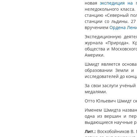
новая
экспедиция на 
неледокольного класса.
станцию «Северный пол
станции со льдины. 2
вручением
Ордена Лен
Экспедиционную деятел
журнала «Природа». Кр
общества и Московског
Америки.
Шмидт является основа
образовании Земли и 
исследователей до конц
За свои заслуги учёны
медалями.
Отто Юльевич Шмидт ско
Именем Шмидта названы
одна из вершин и пер
выдающиеся научные ра
Лит.:
Воскобойников В. М