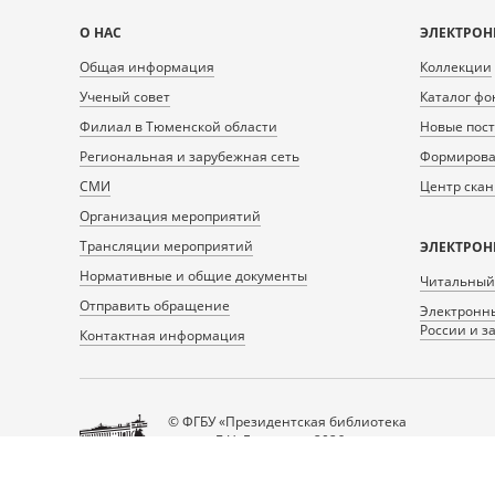
Карта
О НАС
ЭЛЕКТРОН
сайта
Общая информация
Коллекции
Ученый совет
Каталог фо
Филиал в Тюменской области
Новые пос
Региональная и зарубежная сеть
Формирован
СМИ
Центр ска
Организация мероприятий
Трансляции мероприятий
ЭЛЕКТРОН
Нормативные и общие документы
Читальный
Отправить обращение
Электронны
России и з
Контактная информация
© ФГБУ «Президентская библиотека
имени Б.Н. Ельцина», 2026
Все права защищены.