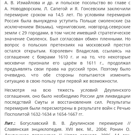
А. В. Измайлова и др. и польское посольство во главе с
А. Новодворским, Л. Сапегой и Я. Гонсевским заключили
перемирие сроком на 14,5 лет. По условиям перемирия
Россия была вынуждена уступить Польше смоленские (за
исключением Вязьмы), черниговские, новгород-северские
земли с 29 городами, в том числе имевший стратегическое
значение Смоленск. Был согласован обмен пленными. Но
вопрос о польских претензиях на московский престол
остался открытым. Королевич Владислав, ссылаясь на
соглашение с боярами 1610 г. и на то, что некоторые
москвичи признали его царём в 1611 г., продолжал
предъявлять свои права на русский трон. Поэтому было
очевидно, что обе стороны попытаются изменить
ситуацию в свою пользу при первой же возможности.
Несмотря на всю тяжесть условий Деулинского
соглашения, оно было необходимо России для ликвидации
последствий Смуты и восстановления сил. Результаты
перемирия были пересмотрены в результате войн с Речью
Посполитой 1632-1634 и 1654-1667 гг.
Лит.:
Богуславский В. В. Деулинское перемирие //
Славянская энциклопедия. XVII век. М., 2004; Ронин О.