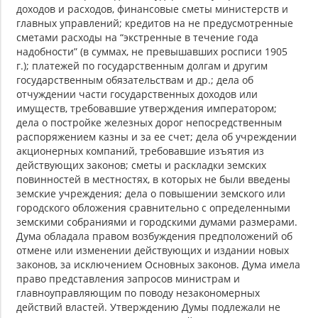
доходов и расходов, финансовые сметы министерств и
главных управлений; кредитов на не предусмотренные
сметами расходы на “экстренные в течение года
надобности” (в суммах, не превышавших росписи 1905
г.); платежей по государственным долгам и другим
государственным обязательствам и др.; дела об
отчуждении части государственных доходов или
имуществ, требовавшие утверждения императором;
дела о постройке железных дорог непосредственным
распоряжением казны и за ее счет; дела об учреждении
акционерных компаний, требовавшие изъятия из
действующих законов; сметы и раскладки земских
повинностей в местностях, в которых не были введены
земские учреждения; дела о повышении земского или
городского обложения сравнительно с определенными
земскими собраниями и городскими думами размерами.
Дума обладала правом возбуждения предположений об
отмене или изменении действующих и издании новых
законов, за исключением Основных законов. Дума имела
право представления запросов министрам и
главноуправляющим по поводу незакономерных
действий властей. Утверждению Думы подлежали не