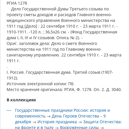
РГИА 1278
Дело Государственной Думы Третьего созыва по
проекту сметы доходов и расходов Главного военно-
медицинского управления Военного министерства на
1911 год [Дело] : 22 сентября 1910 г. - 23 марта 1911 г. -
1910-1911. -120 л. ; 36,5х26 см. - (Фонд Государственная
дума I, II, III и IV созывов. Опись № 2). -
Ориг. заголовок дела: Дело о смете Военного
министерства на 1911 год по Главному военно-
санитарному управлению. 22 сентября 1910 г. - 23 марта
1911 г.
.
I. Россия. Государственная дума. Третий созыв (1907-
1912).
Источник электронной копии: ПБ
Место хранения оригинала: РГИА. Ф. 1278. Оп. 2. Д. 3040.
В коллекциях
Государственные праздники России: история и
современность
→
День Героев Отечества – 9
декабря
→
История праздника
→
Защита Отечества:
на фронте и в тылу
→
Вооружённые силы
→