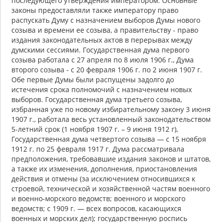
последующего утверждения императором. Основные
законы предоставляли также императору право
распускать Думу с назначением выборов Думы нового
созыва и времени ее созыва, а правительству - право
издания законодательных актов в перерывах между
думскими сессиями. Государственная дума первого
созыва работала с 27 апреля по 8 июля 1906 г., Дума
второго созыва - с 20 февраля 1906 г. по 2 июня 1907 г.
Обе первые Думы были распущены задолго до
истечения срока полномочий с назначением новых
выборов. Государственная дума третьего созыва,
избранная уже по новому избирательному закону 3 июня
1907 г., работала весь установленный законодательством
5-летний срок (1 ноября 1907 г. – 9 июня 1912 г),
Государственная дума четвертого созыва — с 15 ноября
1912 г. по 25 февраля 1917 г. Дума рассматривала
предположения, требовавшие издания законов и штатов,
а также их изменения, дополнения, приостановления
действия и отмены (за исключением относившихся к
строевой, технической и хозяйственной частям военного
и военно-морского ведомств; военного и морского
ведомств; с 1909 г. — всех вопросов, касающихся
военных и морских дел); государственную роспись