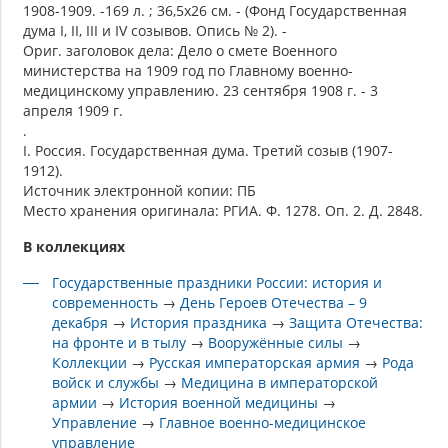
1908-1909. -169 л. ; 36,5х26 см. - (Фонд Государственная
дума I, II, III и IV созывов. Опись № 2). -
Ориг. заголовок дела: Дело о смете Военного
министерства на 1909 год по Главному военно-
медицинскому управлению. 23 сентября 1908 г. - 3
апреля 1909 г.
.
I. Россия. Государственная дума. Третий созыв (1907-
1912).
Источник электронной копии: ПБ
Место хранения оригинала: РГИА. Ф. 1278. Оп. 2. Д. 2848.
В коллекциях
Государственные праздники России: история и
современность
→
День Героев Отечества – 9
декабря
→
История праздника
→
Защита Отечества:
на фронте и в тылу
→
Вооружённые силы
→
Коллекции
→
Русская императорская армия
→
Рода
войск и службы
→
Медицина в императорской
армии
→
История военной медицины
→
Управление
→
Главное военно-медицинское
управление