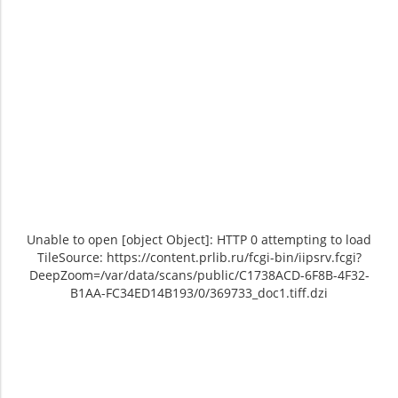
Unable to open [object Object]: HTTP 0 attempting to load
TileSource: https://content.prlib.ru/fcgi-bin/iipsrv.fcgi?
DeepZoom=/var/data/scans/public/C1738ACD-6F8B-4F32-
B1AA-FC34ED14B193/0/369733_doc1.tiff.dzi