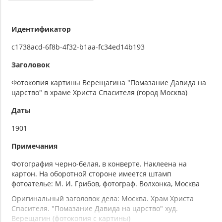
Идентификатор
c1738acd-6f8b-4f32-b1aa-fc34ed14b193
Заголовок
Фотокопия картины Верещагина "Помазание Давида на
царство" в храме Христа Спасителя (город Москва)
Даты
1901
Примечания
Фотография черно-белая, в конверте. Наклеена на
картон. На оборотной стороне имеется штамп
фотоателье: М. И. Грибов, фотограф. Волхонка, Москва
Оригинальный заголовок дела: Москва. Храм Христа
Спасителя. "Помазание Давида на царство" худ.
Верещагин (фотокопия с картины)