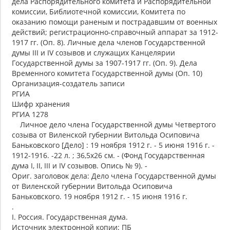
дела Распорядительного комитета и Распорядительной
комиссии, Библиотечной комиссии, Комитета по
оказанию помощи раненым и пострадавшим от военных
действий; регистрационно-справочный аппарат за 1912-
1917 гг. (Оп. 8). Личные дела членов Государственной
думы III и IV созывов и служащих Канцелярии
Государственной думы за 1907-1917 гг. (Оп. 9). Дела
Временного комитета Государственной думы (Оп. 10)
Организация-создатель записи
РГИА
Шифр хранения
РГИА 1278
Личное дело члена Государственной думы Четвертого
созыва от Виленской губернии Витольда Осиповича
Баньковского [Дело] : 19 ноября 1912 г. - 5 июня 1916 г. -
1912-1916. -22 л. ; 36,5х26 см. - (Фонд Государственная
дума I, II, III и IV созывов. Опись № 9). -
Ориг. заголовок дела: Дело члена Государственной думы
от Виленской губернии Витольда Осиповича
Баньковского. 19 ноября 1912 г. - 15 июня 1916 г.
.
I. Россия. Государственная дума.
Источник электронной копии: ПБ