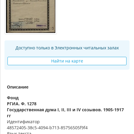
Доступно только в Электронных читальных залах
Найти на карте
Описание
Фонд
РГИА. Ф. 1278
Государственная дума I, II, III и IV созывов. 1905-1917
гг
Идентификатор
48572405-38c5-4094-b713-85756505f9f4
Язык текста