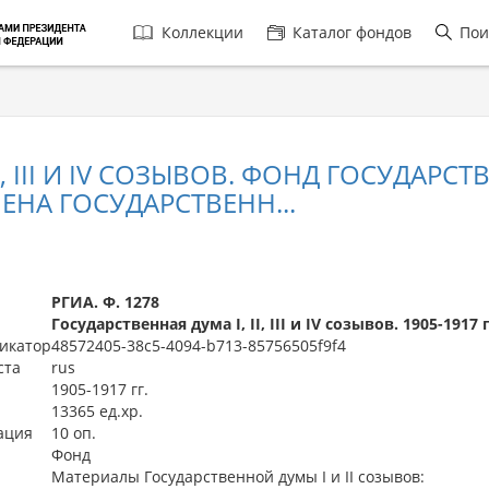
Главная
Коллекции
Каталог фондов
Пои
навигация
 III И IV СОЗЫВОВ. ФОНД ГОСУДАРСТВЕНН
ЕНА ГОСУДАРСТВЕНН...
РГИА. Ф. 1278
Государственная дума I, II, III и IV созывов. 1905-1917 
икатор
48572405-38c5-4094-b713-85756505f9f4
ста
rus
1905-1917 гг.
13365 ед.хр.
ация
10 оп.
Фонд
Материалы Государственной думы I и II созывов: