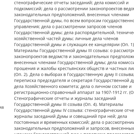
стенографические отчеты заседаний; дела комиссий и
подкомиссий; дела о рассмотрении законопроектов ведо
законодательных предположений, внесенных членами
Государственной думы, по всем вопросам государственн
управления; дела о рассмотрении запросов членов
Государственной думы; дела распорядительной, техниче
хозяйственной частей думы; личные дела членов
Государственной думы и служащих ее канцелярии (Оп. 1)
Материалы Государственной думы III созыва: о рассмот
законопроектов ведомств и законодательных предполож
внесенных членами Государственной думы; дела комисс
прошения и жалобы крестьянских обществ и частных ли
(Оп. 2). Дела о выборах в Государственную думу II созыва
переписка председателя и секретаря Государственной д
дела Хозяйственного комитета; дела о личном составе и
регистрационно-справочный аппарат за 1907-1912 гг. (Оп
Стенографические отчеты и журналы заседаний
Государственной думы III созыва (Оп. 4). Материалы
ия
Государственной думы IV созыва: стенографические отч
журналы заседаний Думы и совещаний при ней; дела
постоянных и временных комиссий; дела о рассмотрени
законодательных предположений и запросов, внесенных