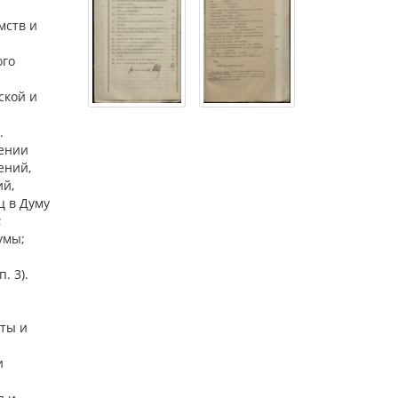
мств и
ого
ской и
.
рении
ений,
ий,
ц в Думу
;
умы;
. 3).
еты и
и