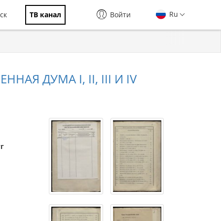
Ru
ск
ТВ канал
Войти
АЯ ДУМА I, II, III И IV
гг