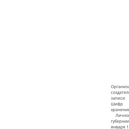
Организ
создател
записи
Шифр
хранени
Личное 
губернии
января 19