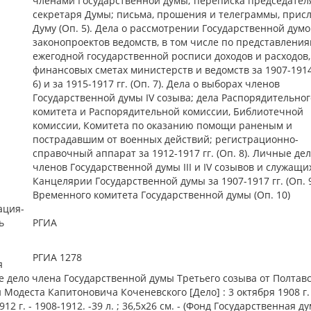
членами Государственной думы; переписка председател
секретаря Думы; письма, прошения и телеграммы, прис
Думу (Оп. 5). Дела о рассмотрении Государственной дум
законопроектов ведомств, в том числе по представления
ежегодной государственной росписи доходов и расходов,
финансовых сметах министерств и ведомств за 1907-1914 
6) и за 1915-1917 гг. (Оп. 7). Дела о выборах членов
Государственной думы IV созыва; дела Распорядительног
комитета и Распорядительной комиссии, Библиотечной
комиссии, Комитета по оказанию помощи раненым и
пострадавшим от военных действий; регистрационно-
справочный аппарат за 1912-1917 гг. (Оп. 8). Личные де
членов Государственной думы III и IV созывов и служащи
Канцелярии Государственной думы за 1907-1917 гг. (Оп. 9
Временного комитета Государственной думы (Оп. 10)
ация-
ь
РГИА
РГИА 1278
я
дело члена Государственной думы Третьего созыва от Полтав
 Модеста Капитоновича Коченевского [Дело] : 3 октября 1908 г. 
12 г. - 1908-1912. -39 л. ; 36,5х26 см. - (Фонд Государственная дума I