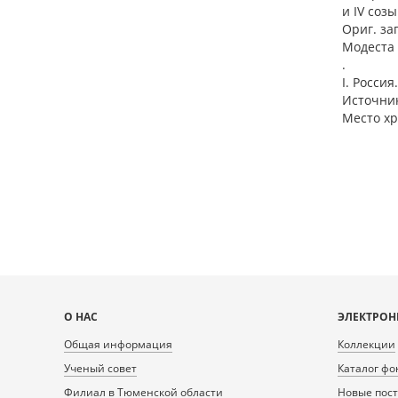
и IV созы
Ориг. за
Модеста 
.
I. Росси
Источник
Место хр
Карта
О НАС
ЭЛЕКТРОН
сайта
Общая информация
Коллекции
Ученый совет
Каталог фо
Филиал в Тюменской области
Новые пос