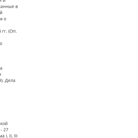
я и
ланные в
ой
м о
гг. (Оп.
о
ла
х
). Дела
ской
- 27
, II, III