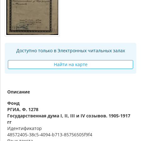
Доступно только в Электронных читальных залах
Найти на карте
Описание
Фонд
РГИА. Ф. 1278
Государственная дума I, II, III и IV созывов. 1905-1917
гг
Идентификатор
48572405-38c5-4094-b713-85756505f9f4
Язык текста