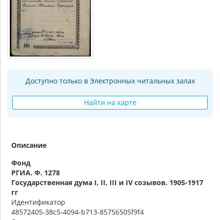
Доступно только в Электронных читальных залах
Найти на карте
Описание
Фонд
РГИА. Ф. 1278
Государственная дума I, II, III и IV созывов. 1905-1917
гг
Идентификатор
48572405-38c5-4094-b713-85756505f9f4