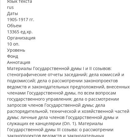
Язык текста
rus
Даты
1905-1917 гг.
Объем
13365 ед.хр.
Организация
10 оп.
Уровень
Фонд
Аннотация
Материалы Государственной думы I и II созывов:
стенографические отчеты заседаний; дела комиссий и
подкомиссий; дела о рассмотрении законопроектов
ведомств и законодательных предположений, внесенных
членами Государственной думы, по всем вопросам
государственного управления; дела о рассмотрении
запросов членов Государственной думы; дела
распорядительной, технической и хозяйственной частей
думы; личные дела членов Государственной думы и
служащих ее канцелярии (Оп. 1). Материалы
Государственной думы III созыва: о рассмотрении
законопроектов ведомств и законодательных