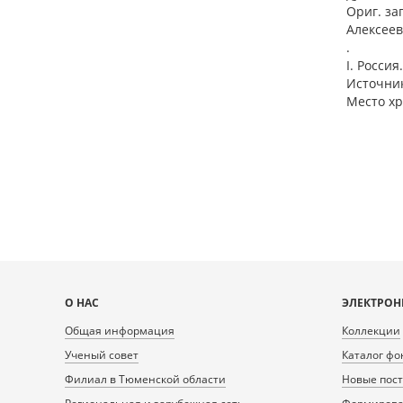
Ориг. за
Алексеев
.
I. Росси
Источник
Место хр
Карта
О НАС
ЭЛЕКТРОН
сайта
Общая информация
Коллекции
Ученый совет
Каталог фо
Филиал в Тюменской области
Новые пос