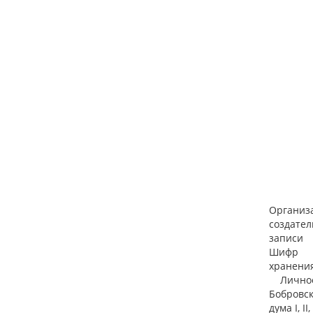
Организ
создател
записи
Шифр
хранени
Личное 
Бобровско
дума I, II