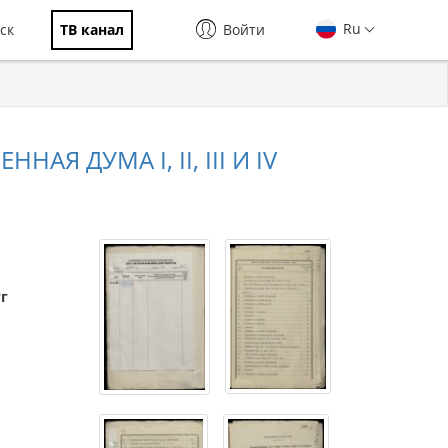
Ru
ск
ТВ канал
Войти
АЯ ДУМА I, II, III И IV
гг