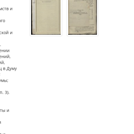
мств и
ого
ской и
.
рении
ений,
ий,
ц в Думу
;
умы;
. 3).
еты и
и