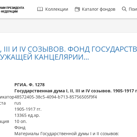
Главная
Коллекции
Каталог фондов
Пои
навигация
 III И IV СОЗЫВОВ. ФОНД ГОСУДАРСТВЕНН
УЖАЩЕЙ КАНЦЕЛЯРИИ...
РГИА. Ф. 1278
Государственная дума I, II, III и IV созывов. 1905-1917 
икатор
48572405-38c5-4094-b713-85756505f9f4
ста
rus
1905-1917 гг.
13365 ед.хр.
ация
10 оп.
Фонд
Материалы Государственной думы I и II созывов: