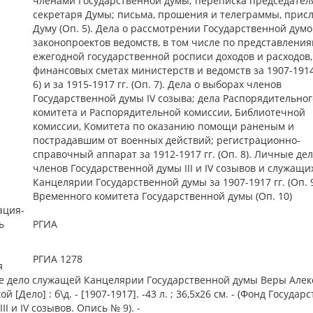
членами Государственной думы; переписка председател
секретаря Думы; письма, прошения и телеграммы, прис
Думу (Оп. 5). Дела о рассмотрении Государственной дум
законопроектов ведомств, в том числе по представления
ежегодной государственной росписи доходов и расходов,
финансовых сметах министерств и ведомств за 1907-1914 
6) и за 1915-1917 гг. (Оп. 7). Дела о выборах членов
Государственной думы IV созыва; дела Распорядительног
комитета и Распорядительной комиссии, Библиотечной
комиссии, Комитета по оказанию помощи раненым и
пострадавшим от военных действий; регистрационно-
справочный аппарат за 1912-1917 гг. (Оп. 8). Личные де
членов Государственной думы III и IV созывов и служащи
Канцелярии Государственной думы за 1907-1917 гг. (Оп. 9
Временного комитета Государственной думы (Оп. 10)
ация-
ь
РГИА
РГИА 1278
я
дело служащей Канцелярии Государственной думы Веры Алек
й [Дело] : б\д. - [1907-1917]. -43 л. ; 36,5х26 см. - (Фонд Госуда
, III и IV созывов. Опись № 9). -