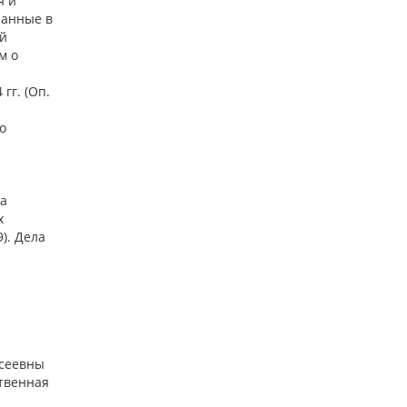
я и
ланные в
ой
м о
гг. (Оп.
о
ла
х
). Дела
сеевны
рственная