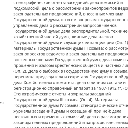
стенографические отчеты заседаний; дела комиссий и
подкомиссий; дела о рассмотрении законопроектов ведо
законодательных предположений, внесенных членами
Государственной думы, по всем вопросам государственн
управления; дела о рассмотрении запросов членов
Государственной думы; дела распорядительной, техниче
хозяйственной частей думы; личные дела членов
Государственной думы и служащих ее канцелярии (Оп. 1)
Материалы Государственной думы III созыва: о рассмот
законопроектов ведомств и законодательных предполож
внесенных членами Государственной думы; дела комисс
прошения и жалобы крестьянских обществ и частных ли
(Оп. 2). Дела о выборах в Государственную думу II созыва
переписка председателя и секретаря Государственной д
дела Хозяйственного комитета; дела о личном составе и
регистрационно-справочный аппарат за 1907-1912 гг. (Оп
Стенографические отчеты и журналы заседаний
Государственной думы III созыва (Оп. 4). Материалы
ия
Государственной думы IV созыва: стенографические отч
журналы заседаний Думы и совещаний при ней; дела
постоянных и временных комиссий; дела о рассмотрени
законодательных предположений и запросов, внесенных