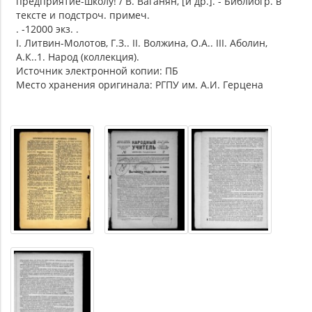
предприятие-школу! / В. Ваганян, [и др.]. - Библиогр. в
тексте и подстроч. примеч.
. -12000 экз. .
I. Литвин-Молотов, Г.З.. II. Волжина, О.А.. III. Аболин,
А.К..1. Народ (коллекция).
Источник электронной копии: ПБ
Место хранения оригинала: РГПУ им. А.И. Герцена