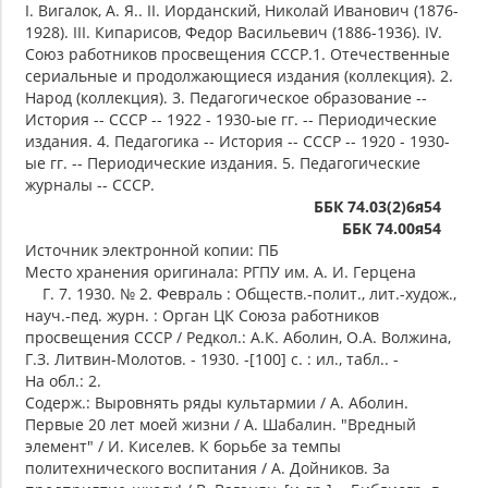
I. Вигалок, А. Я.. II. Иорданский, Николай Иванович (1876-
1928). III. Кипарисов, Федор Васильевич (1886-1936). IV.
Союз работников просвещения СССР.1. Отечественные
сериальные и продолжающиеся издания (коллекция). 2.
Народ (коллекция). 3. Педагогическое образование --
История -- СССР -- 1922 - 1930-ые гг. -- Периодические
издания. 4. Педагогика -- История -- СССР -- 1920 - 1930-
ые гг. -- Периодические издания. 5. Педагогические
журналы -- СССР.
ББК 74.03(2)6я54
ББК 74.00я54
Источник электронной копии: ПБ
Место хранения оригинала: РГПУ им. А. И. Герцена
Г. 7. 1930. № 2. Февраль : Обществ.-полит., лит.-худож.,
науч.-пед. журн. : Орган ЦК Союза работников
просвещения СССР / Редкол.: А.К. Аболин, О.А. Волжина,
Г.З. Литвин-Молотов. - 1930. -[100] с. : ил., табл.. -
На обл.: 2.
Содерж.: Выровнять ряды культармии / А. Аболин.
Первые 20 лет моей жизни / А. Шабалин. "Вредный
элемент" / И. Киселев. К борьбе за темпы
политехнического воспитания / А. Дойников. За