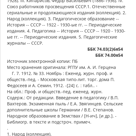
1928). III. Кипарисов, Федор Васильевич (1886-1936). IV.
Союз работников просвещения СССР.1. Отечественные
сериальные и продолжающиеся издания (коллекция). 2.
Народ (коллекция). 3. Педагогическое образование --
История -- СССР -- 1922 - 1930-ые гг. -- Периодические
издания. 4. Педагогика -- История -- СССР -- 1920 - 1930-
ые гг. -- Периодические издания. 5. Педагогические
журналы -- СССР.
ББК 74.03(2)6я54
ББК 74.00я54
Источник электронной копии: ПБ
Место хранения оригинала: РГПУ им. А. И. Герцена
Г. 7. 1912. № 33. Ноябрь : Еженед. журн. проф. и
обществ.-пед. - Московская типо-лит. торг. дома П.
Федосеев и А. Семин, 1912. -[24] с. : табл.. -
На обл.: Проф. и обществ.-пед. еженед. журн.
Содерж.: От редакции. Ввведение в педагогику / В.П.
Вахтеров. Экзаменная пыль / Е.А. Звягинцев. Сельские
дополнительные школы Германии / В.Е. Степанов.
Народное образование в Земствах / [Н-ич], [и др.]. -
Библиогр. в тексте и подстроч. примеч.
.
1. Народ (коллекция).