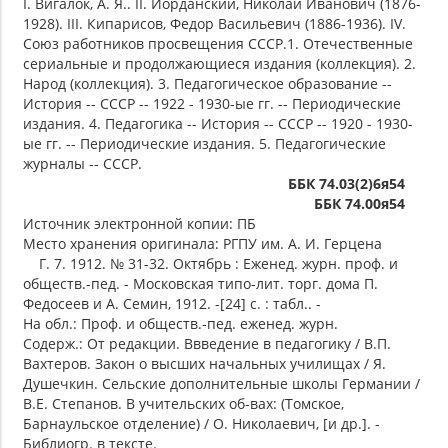
I. Вигалок, А. Я.. II. Иорданский, Николай Иванович (1876-
1928). III. Кипарисов, Федор Васильевич (1886-1936). IV.
Союз работников просвещения СССР.1. Отечественные
сериальные и продолжающиеся издания (коллекция). 2.
Народ (коллекция). 3. Педагогическое образование --
История -- СССР -- 1922 - 1930-ые гг. -- Периодические
издания. 4. Педагогика -- История -- СССР -- 1920 - 1930-
ые гг. -- Периодические издания. 5. Педагогические
журналы -- СССР.
ББК 74.03(2)6я54
ББК 74.00я54
Источник электронной копии: ПБ
Место хранения оригинала: РГПУ им. А. И. Герцена
Г. 7. 1912. № 31-32. Октябрь : Еженед. журн. проф. и
обществ.-пед. - Московская типо-лит. торг. дома П.
Федосеев и А. Семин, 1912. -[24] с. : табл.. -
На обл.: Проф. и обществ.-пед. еженед. журн.
Содерж.: От редакции. Ввведение в педагогику / В.П.
Вахтеров. Закон о высших начальных училищах / Я.
Душечкин. Сельские дополнительные школы Германии /
В.Е. Степанов. В учительских об-вах: (Томское,
Барнаульское отделение) / О. Николаевич, [и др.]. -
Библиогр. в тексте.