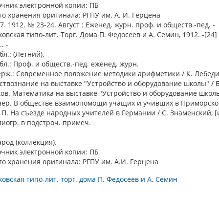
очник электронной копии: ПБ
о хранения оригинала: РГПУ им. А. И. Герцена
. 1912. № 23-24. Август : Еженед. журн. проф. и обществ.-пед. -
овская типо-лит. Торг. Дома П. Федосеев и А. Семин, 1912. -[24] с
. -
бл.: (Летний).
бл.: Проф. и обществ.-пед. еженед. журн.
рж.: Современное положение методики арифметики / К. Лебед
ствознание на выставке "Устройство и оборудование школы" / 
ов. Математика на выставке "Устройство и оборудование школы
нер. В обществе взаимопомощи учащих и учивших в Приморской
. П. На съезде народных учителей в Германии / С. Знаменский, [и 
иогр. в подстроч. примеч.
арод (коллекция).
очник электронной копии: ПБ
о хранения оригинала: РГПУ им. А.И. Герцена
овская типо-лит. торг. дома П. Федосеев и А. Семин