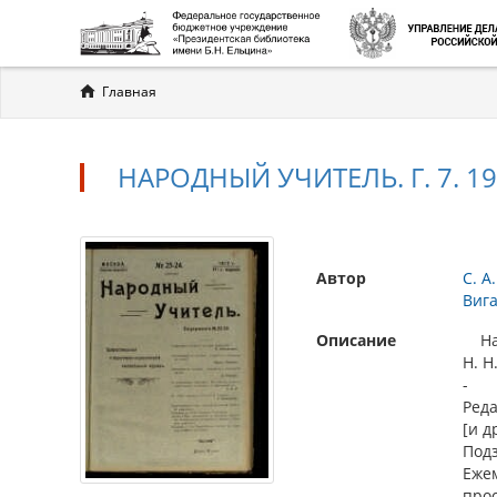
Вы
Главная
здесь
НАРОДНЫЙ УЧИТЕЛЬ. Г. 7. 19
Автор
С. А.
Вига
Описание
Наро
Н. Н
-
Реда
[и д
Подз
Еже
про