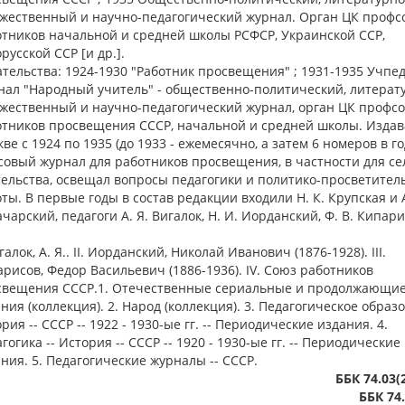
ожественный и научно-педагогический журнал. Орган ЦК профс
тников начальной и средней школы РСФСР, Украинской ССР,
русской ССР [и др.].
тельства: 1924-1930 "Работник просвещения" ; 1931-1935 Учпед
нал "Народный учитель" - общественно-политический, литерат
ожественный и научно-педагогический журнал, орган ЦК профс
отников просвещения СССР, начальной и средней школы. Издав
ве с 1924 по 1935 (до 1933 - ежемесячно, а затем 6 номеров в го
овый журнал для работников просвещения, в частности для се
ельства, освещал вопросы педагогики и политико-просветител
ты. В первые годы в состав редакции входили Н. К. Крупская и А
чарский, педагоги А. Я. Вигалок, Н. И. Иорданский, Ф. В. Кипар
игалок, А. Я.. II. Иорданский, Николай Иванович (1876-1928). III.
рисов, Федор Васильевич (1886-1936). IV. Союз работников
свещения СССР.1. Отечественные сериальные и продолжающи
ния (коллекция). 2. Народ (коллекция). 3. Педагогическое образо
рия -- СССР -- 1922 - 1930-ые гг. -- Периодические издания. 4.
гогика -- История -- СССР -- 1920 - 1930-ые гг. -- Периодические
ния. 5. Педагогические журналы -- СССР.
ББК 74.03(
ББК 74