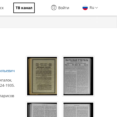
Ru
ск
ТВ канал
Войти
сильевич
галок,
924-1935.
ипарисов
-