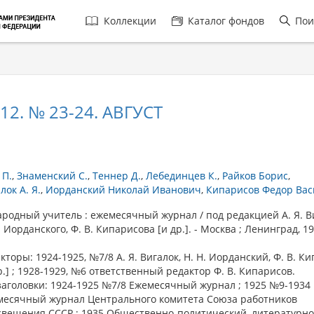
Главная
Коллекции
Каталог фондов
Пои
навигация
12. № 23-24. АВГУСТ
 П.
Знаменский С.
Теннер Д.
Лебединцев К.
Райков Борис
лок А. Я.
Иорданский Николай Иванович
Кипарисов Федор Ва
дный учитель : ежемесячный журнал / под редакцией А. Я. Ви
. Иорданского, Ф. В. Кипарисова [и др.]. - Москва ; Ленинград, 1
кторы: 1924-1925, №7/8 А. Я. Вигалок, Н. Н. Иорданский, Ф. В. К
р.] ; 1928-1929, №6 ответственный редактор Ф. В. Кипарисов.
аголовки: 1924-1925 №7/8 Ежемесячный журнал ; 1925 №9-1934
месячный журнал Центрального комитета Союза работников
свещения СССР ; 1935 Общественно-политический, литературно