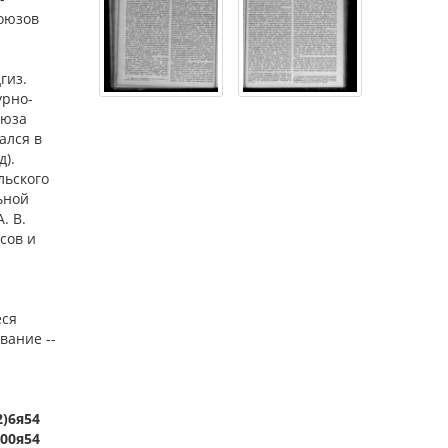
оюзов
гиз.
урно-
оюза
ался в
д).
льского
ьной
. В.
исов и
еся
вание --
2)6я54
.00я54