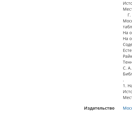
Ист
Мест
Г. 7
Моск
табл.
На о
На о
Соде
Есте
Райк
Тен
С. А
Библ
.
1. Н
Ист
Мест
Издательство
Моск