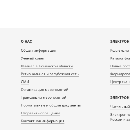
Карта
О НАС
ЭЛЕКТРОН
сайта
Общая информация
Коллекции
Ученый совет
Каталог фо
Филиал в Тюменской области
Новые пос
Региональная и зарубежная сеть
Формирован
СМИ
Центр ска
Организация мероприятий
Трансляции мероприятий
ЭЛЕКТРОН
Нормативные и общие документы
Читальный
Отправить обращение
Электронны
России и з
Контактная информация