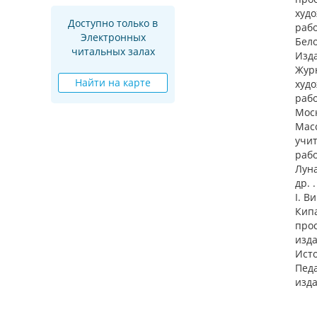
худ
Доступно только в
рабо
Электронных
Бело
читальных залах
Изда
Жур
Найти на карте
худ
раб
Моск
Масс
учит
рабо
Луна
др. .
I. В
Кипа
про
изда
Исто
Педа
изда