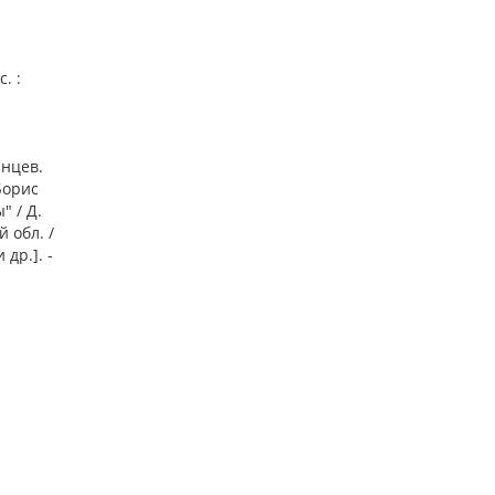
. :
инцев.
Борис
" / Д.
 обл. /
др.]. -