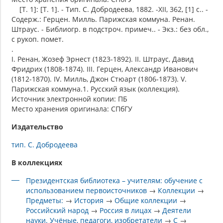
[Т. 1]: [Т. 1]. - Тип. С. Добродеева, 1882. -XII, 362, [1] с.. -
Содерж.: Герцен. Милль. Парижская коммуна. Ренан.
Штраус. - Библиогр. в подстроч. примеч.. - Экз.: без обл.,
с рукоп. помет.
.
I. Ренан, Жозеф Эрнест (1823-1892). II. Штраус, Давид
Фридрих (1808-1874). III. Герцен, Александр Иванович
(1812-1870). IV. Милль, Джон Стюарт (1806-1873). V.
Парижская коммуна.1. Русский язык (коллекция).
Источник электронной копии: ПБ
Место хранения оригинала: СПбГУ
Издательство
тип. С. Добродеева
В коллекциях
Президентская библиотека – учителям: обучение с
использованием первоисточников
→
Коллекции
→
Предметы:
→
История
→
Общие коллекции
→
Российский народ
→
Россия в лицах
→
Деятели
науки. Учёные, педагоги, изобретатели
→
С
→