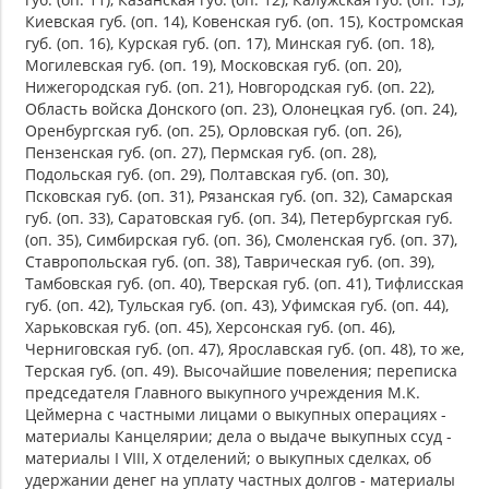
Киевская губ. (оп. 14), Ковенская губ. (оп. 15), Костромская
губ. (оп. 16), Курская губ. (оп. 17), Минская губ. (оп. 18),
Могилевская губ. (оп. 19), Московская губ. (оп. 20),
Нижегородская губ. (оп. 21), Новгородская губ. (оп. 22),
Область войска Донского (оп. 23), Олонецкая губ. (оп. 24),
Оренбургская губ. (оп. 25), Орловская губ. (оп. 26),
Пензенская губ. (оп. 27), Пермская губ. (оп. 28),
Подольская губ. (оп. 29), Полтавская губ. (оп. 30),
Псковская губ. (оп. 31), Рязанская губ. (оп. 32), Самарская
губ. (оп. 33), Саратовская губ. (оп. 34), Петербургская губ.
(оп. 35), Симбирская губ. (оп. 36), Смоленская губ. (оп. 37),
Ставропольская губ. (оп. 38), Таврическая губ. (оп. 39),
Тамбовская губ. (оп. 40), Тверская губ. (оп. 41), Тифлисская
губ. (оп. 42), Тульская губ. (оп. 43), Уфимская губ. (оп. 44),
Харьковская губ. (оп. 45), Херсонская губ. (оп. 46),
Черниговская губ. (оп. 47), Ярославская губ. (оп. 48), то же,
Терская губ. (оп. 49). Высочайшие повеления; переписка
председателя Главного выкупного учреждения М.К.
Цеймерна с частными лицами о выкупных операциях -
материалы Канцелярии; дела о выдаче выкупных ссуд -
материалы I VIII, X отделений; о выкупных сделках, об
удержании денег на уплату частных долгов - материалы