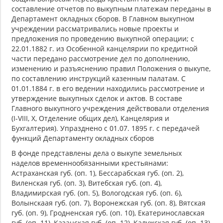
составление отчетов по выкупным платежам переданы в
Департамент окладных сборов. В Главном выкупном
учреждении рассматривались новые проекты и
предложения по проведению выкупной операции; с
22.01.1882 г. из Особенной канцелярии по кредитной
части передано рассмотрение дел по дополнению,
изменению и разъяснению правил Положения о выкупе,
по составлению инструкций казенным палатам. С
01.01.1884 г. в его ведении находились рассмотрение и
утверждение выкупных сделок и актов. В составе
Главного выкупного учреждения действовали отделения
(I-VIII, Х, Отделение общих дел), Канцелярия и
Бухгалтерия). Упразднено с 01.07. 1895 г. с передачей
функций Департаменту окладных сборов
В фонде представлены дела о выкупе земельных
наделов временнообязанными крестьянами:
Астраханская губ. (оп. 1), Бессарабская губ. (оп. 2),
Виленская губ. (оп. 3), Витебская губ. (оп. 4),
Владимирская губ. (оп. 5), Вологодская губ. (оп. 6),
Волынскаая губ. (оп. 7), Воронежская губ. (оп. 8), Вятская
губ. (оп. 9), Гродненская губ. (оп. 10), Екатеринославская
губ. (оп. 11), Казанская губ. (оп. 12), Калужская губ. (оп. 13),