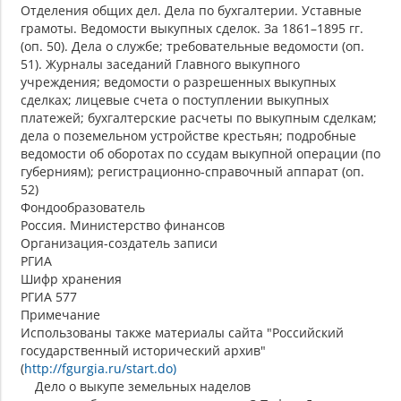
Отделения общих дел. Дела по бухгалтерии. Уставные
грамоты. Ведомости выкупных сделок. За 1861–1895 гг.
(оп. 50). Дела о службе; требовательные ведомости (оп.
51). Журналы заседаний Главного выкупного
учреждения; ведомости о разрешенных выкупных
сделках; лицевые счета о поступлении выкупных
платежей; бухгалтерские расчеты по выкупным сделкам;
дела о поземельном устройстве крестьян; подробные
ведомости об оборотах по ссудам выкупной операции (по
губерниям); регистрационно-справочный аппарат (оп.
52)
Фондообразователь
Россия. Министерство финансов
Организация-создатель записи
РГИА
Шифр хранения
РГИА 577
Примечание
Использованы также материалы сайта "Российский
государственный исторический архив"
(
http://fgurgia.ru/start.do)
Дело о выкупе земельных наделов