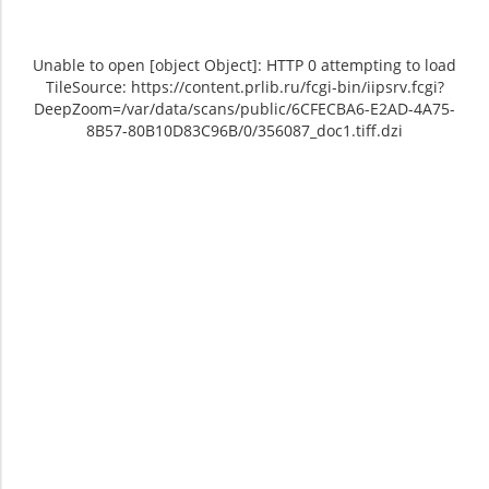
Unable to open [object Object]: HTTP 0 attempting to load
TileSource: https://content.prlib.ru/fcgi-bin/iipsrv.fcgi?
DeepZoom=/var/data/scans/public/6CFECBA6-E2AD-4A75-
8B57-80B10D83C96B/0/356087_doc1.tiff.dzi
Unable to open [object Object]: HTTP 0
Unable to open [object Object]: HTTP 0
attempting to load TileSource:
attempting to load TileSource:
https://content.prlib.ru/fcgi-bin/iipsrv.fcgi?
https://content.prlib.ru/fcgi-bin/iipsrv.fcgi?
DeepZoom=/var/data/scans/public/6CFECBA6-
DeepZoom=/var/data/scans/public/6CFECBA6-
E2AD-4A75-8B57-
E2AD-4A75-8B57-
80B10D83C96B/0/356087_doc1.tiff.dzi
80B10D83C96B/0/356088_doc1.tiff.dzi
1
2