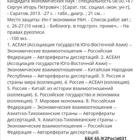
кандидата экономических наук : специальность 08.00.14 /
Сергун Игорь Петрович ; [Сарат. гос. социал.-экон. ун-т].
- Саратов, 2013. -27 с. : табл., диагр. ; 21 см.. -
Место защиты: Ин-т экономики РАН. - Список работ авт.:
с. 26-27 (10 назв.). - Библиогр. в подстроч. примеч.. - На
правах рукописи.
. -100 экз. .
1. АСЕАН (Ассоциация государств Юго-Восточной Азии) --
Экономические взаимоотношения -- Российская
Федерация -- Авторефераты диссертаций. 2. АСЕАН
(Ассоциация государств Юго-Восточной Азии) --
Экономические взаимоотношения -- Китайская Народная
Республика -- Авторефераты диссертаций. 3. Россия и
страны мира (коллекция). 4. Россия – АСЕАН (коллекция).
5. Россия – Китай: из истории взаимоотношений
(коллекция). 6. Российское государство и экономика
(коллекция). 7. Мировая экономика. 8. Российская
Федерация -- Экономические взаимоотношения --
Азиатско-Тихоокеанские страны -- Авторефераты
диссертаций. 9. Азиатско-Тихоокеанские страны --
Экономические взаимоотношения -- Российская
Федерация -- Авторефераты диссертаций.
ББК 65.9(2Рос)я031