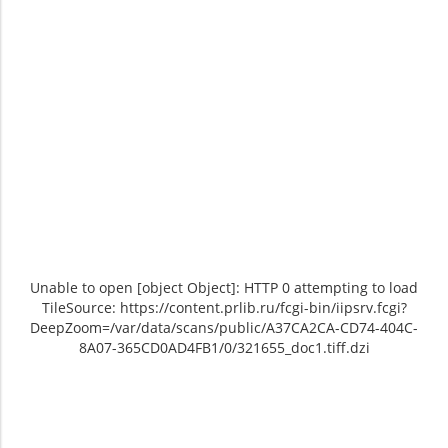
Unable to open [object Object]: HTTP 0 attempting to load
TileSource: https://content.prlib.ru/fcgi-bin/iipsrv.fcgi?
DeepZoom=/var/data/scans/public/A37CA2CA-CD74-404C-
8A07-365CD0AD4FB1/0/321655_doc1.tiff.dzi