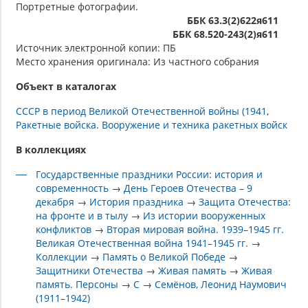
Портретные фотографии.
ББК 63.3(2)622я611
ББК 68.520-243(2)я611
Источник электронной копии: ПБ
Место хранения оригинала: Из частного собрания
Объект в каталогах
СССР в период Великой Отечественной войны (1941
Ракетные войска. Вооружение и техника ракетных войск
В коллекциях
Государственные праздники России: история и
современность
→
День Героев Отечества – 9
декабря
→
История праздника
→
Защита Отечества:
на фронте и в тылу
→
Из истории вооруженных
конфликтов
→
Вторая мировая война. 1939–1945 гг.
Великая Отечественная война 1941–1945 гг.
→
Коллекции
→
Память о Великой Победе
→
Защитники Отечества
→
Живая память
→
Живая
память. Персоны
→
С
→
Семёнов, Леонид Наумович
(1911–1942)