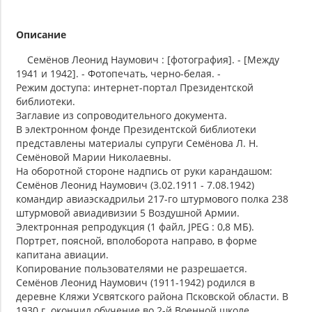
Описание
Семёнов Леонид Наумович : [фотография]. - [Между
1941 и 1942]. - Фотопечать, черно-белая. -
Режим доступа: интернет-портал Президентской
библиотеки.
Заглавие из сопроводительного документа.
В электронном фонде Президентской библиотеки
представлены материалы супруги Семёнова Л. Н.
Семёновой Марии Николаевны.
На оборотной стороне надпись от руки карандашом:
Семёнов Леонид Наумович (3.02.1911 - 7.08.1942)
командир авиаэскадрильи 217-го штурмового полка 238
штурмовой авиадивизии 5 Воздушной Армии.
Электронная репродукция (1 файл, JPEG : 0,8 МБ).
Портрет, поясной, вполоборота направо, в форме
капитана авиации.
Копирование пользователями не разрешается.
Семёнов Леонид Наумович (1911-1942) родился в
деревне Кляжи Усвятского района Псковской области. В
1930 г. окончил обучение во 2-й Военной школе