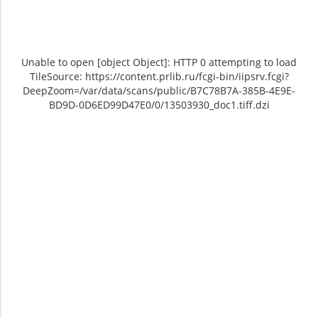
Unable to open [object Object]: HTTP 0 attempting to load
TileSource: https://content.prlib.ru/fcgi-bin/iipsrv.fcgi?
DeepZoom=/var/data/scans/public/B7C78B7A-385B-4E9E-
BD9D-0D6ED99D47E0/0/13503930_doc1.tiff.dzi
Unable to open [object Object]: HTTP 0
Unable to open [object Object]: HTTP 0
attempting to load TileSource:
attempting to load TileSource:
https://content.prlib.ru/fcgi-bin/iipsrv.fcgi?
https://content.prlib.ru/fcgi-bin/iipsrv.fcgi?
DeepZoom=/var/data/scans/public/B7C78B7A-
DeepZoom=/var/data/scans/public/B7C78B7A-
385B-4E9E-BD9D-
385B-4E9E-BD9D-
0D6ED99D47E0/0/13503930_doc1.tiff.dzi
0D6ED99D47E0/0/13503931_doc1.tiff.dzi
1
2