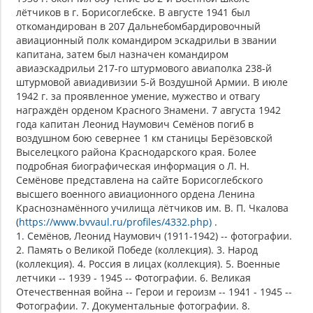
лётчиков в г. Борисоглебске. В августе 1941 был
откомандирован в 207 Дальнебомбардировочный
авиационный полк командиром эскадрильи в звании
капитана, затем был назначен командиром
авиаэскадрильи 217-го штурмового авиаполка 238-й
штурмовой авиадивизии 5-й Воздушной Армии. В июле
1942 г. за проявленное умение, мужество и отвагу
награждён орденом Красного Знамени. 7 августа 1942
года капитан Леонид Наумович Семёнов погиб в
воздушном бою севернее 1 км станицы Берёзовской
Выселецкого района Краснодарского края. Более
подробная биографическая информация о Л. Н.
Семёнове представлена на сайте Борисоглебского
высшего военного авиационного ордена Ленина
Краснознамённого училища лётчиков им. В. П. Чкалова
(
https://www.bvvaul.ru/profiles/4332.php)
.
1. Семёнов, Леонид Наумович (1911-1942) -- фотографии.
2. Память о Великой Победе (коллекция). 3. Народ
(коллекция). 4. Россия в лицах (коллекция). 5. Военные
летчики -- 1939 - 1945 -- Фотографии. 6. Великая
Отечественная война -- Герои и героизм -- 1941 - 1945 --
Фотографии. 7. Документальные фотографии. 8.