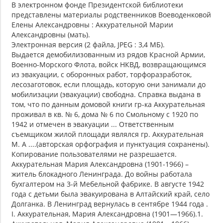
В электронном фонде Президентской библиотеки
представлены материалы родственников Воеводенковой
Елены Александровны : Аккурательной Марии
Александровны (мать).
Электронная версия (2 файла, JPEG : 3,4 МБ).
Выдается демобилизованным из рядов Красной Армии,
Военно-Морского Флота, войск НКВД, возвращающимся
из эвакуации, с оборонных работ, торфоразработок,
лесозаготовок, если площадь, которую они занимали до
мобилизации (эвакуации) свободна. Справка выдана в
том, что по данным домовой книги гр-ка Аккурательная
проживал в кв. № 6, дома № 6 по Смольному с 1920 по
1942 и отмечен в эвакуации ... Ответственным
съемщиком жилой площади являлся гр. Аккурательная
М. А ....(авторская орфография и пунктуация сохранены).
Копирование пользователями не разрешается.
Аккурательная Мария Александровна (1901-1966) –
житель блокадного Ленинграда. До войны работала
бухгалтером на 3-й Мебельной фабрике. В августе 1942
года с детьми была эвакуирована в Алтайский край, село
Долганка. В Ленинград вернулась в сентябре 1944 года .
I. Аккурательная, Мария Александровна (1901—1966).1.