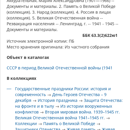
Аккурательная, Мария Александровна (1901—1966) --
Документы и материалы. 2. Память о Великой Победе
(коллекция). 3. Народ (коллекция). 4. Россия в лицах
(коллекция). 5. Великая Отечественная война --
Реэвакуация населения -- Ленинград, г. -- 1941 - 1945 --
Документы и материалы.
ББК 63.3(2)622ю1
Источник электронной копии: ПБ
Место хранения оригинала: Из частного собрания
Объект в каталогах
СССР в период Великой Отечественной войны (1941
В коллекциях
Государственные праздники России: история и
современность
→
День Героев Отечества – 9
декабря
→
История праздника
→
Защита Отечества:
на фронте и в тылу
→
Из истории вооруженных
конфликтов
→
Вторая мировая война. 1939–1945 гг.
Великая Отечественная война 1941–1945 гг.
→
Коллекции
→
Память о Великой Победе
→
Защитники Отечества
→
Живая память
→
Живая