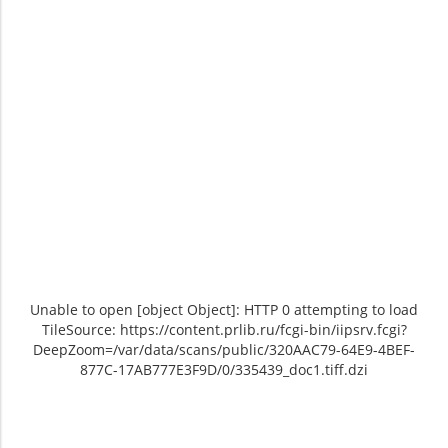
Unable to open [object Object]: HTTP 0 attempting to load
TileSource: https://content.prlib.ru/fcgi-bin/iipsrv.fcgi?
DeepZoom=/var/data/scans/public/320AAC79-64E9-4BEF-
877C-17AB777E3F9D/0/335439_doc1.tiff.dzi