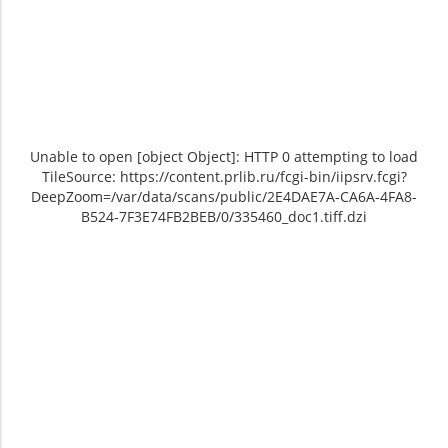
Unable to open [object Object]: HTTP 0 attempting to load
TileSource: https://content.prlib.ru/fcgi-bin/iipsrv.fcgi?
DeepZoom=/var/data/scans/public/2E4DAE7A-CA6A-4FA8-
B524-7F3E74FB2BEB/0/335460_doc1.tiff.dzi
Unable to open [object Object]: HTTP 0
Unable to open [object Object]: HTTP 0
attempting to load TileSource:
attempting to load TileSource:
https://content.prlib.ru/fcgi-bin/iipsrv.fcgi?
https://content.prlib.ru/fcgi-bin/iipsrv.fcgi?
DeepZoom=/var/data/scans/public/2E4DAE7A-
DeepZoom=/var/data/scans/public/2E4DAE7A-