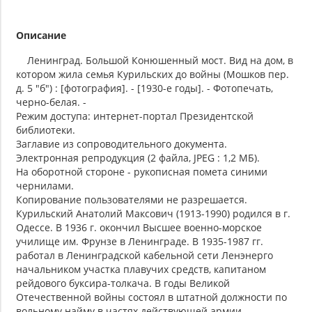
Описание
Ленинград. Большой Конюшенный мост. Вид на дом, в
котором жила семья Курильских до войны (Мошков пер.
д. 5 "б") : [фотография]. - [1930-е годы]. - Фотопечать,
черно-белая. -
Режим доступа: интернет-портал Президентской
библиотеки.
Заглавие из сопроводительного документа.
Электронная репродукция (2 файла, JPEG : 1,2 МБ).
На оборотной стороне - рукописная помета синими
чернилами.
Копирование пользователями не разрешается.
Курильский Анатолий Максович (1913-1990) родился в г.
Одессе. В 1936 г. окончил Высшее военно-морское
училище им. Фрунзе в Ленинграде. В 1935-1987 гг.
работал в Ленинградской кабельной сети Ленэнерго
начальником участка плавучих средств, капитаном
рейдового буксира-толкача. В годы Великой
Отечественной войны состоял в штатной должности по
вольному найму в частях действующей армии.