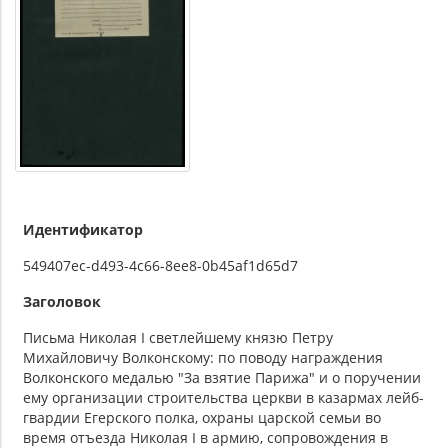
Идентификатор
549407ec-d493-4c66-8ee8-0b45af1d65d7
Заголовок
Письма Николая I светлейшему князю Петру
Михайловичу Волконскому: по поводу награждения
Волконского медалью "За взятие Парижа" и о поручении
ему организации строительства церкви в казармах лейб-
гвардии Егерского полка, охраны царской семьи во
время отъезда Николая I в армию, сопровождения в