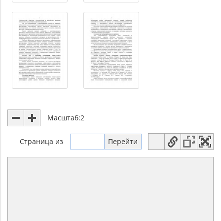
Масштаб:
2
Страница
из