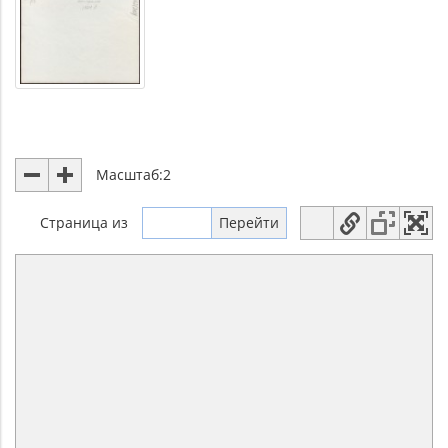
Масштаб:
2
Страница
из