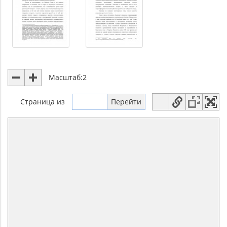
Масштаб:
2
Страница
из