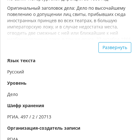
Оригинальный заголовок дела: Дело по высочайшему
повелению о допущении лиц свиты, прибывших сюда
иностранных принцев во всех театрах, в большую
императорскую ложу, и в случае недостатка места,
отводить две смежные с ней или ближайшие к ней
неабонированные ложи, в том же ярусе. 27 октября 1866
г. - 20 февраля 1867 г.
Развернуть
Язык текста
Русский
Уровень
Дело
Шифр хранения
РГИА. 497 / 2 / 20713
Организация-создатель записи
РГИА