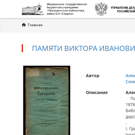
Вы
Главная
здесь
ПАМЯТИ ВИКТОРА ИВАНОВИЧА 
Автор
Алек
Сим
Описание
Але
Памя
1876
Библ
дар
.
I. Г
(кол