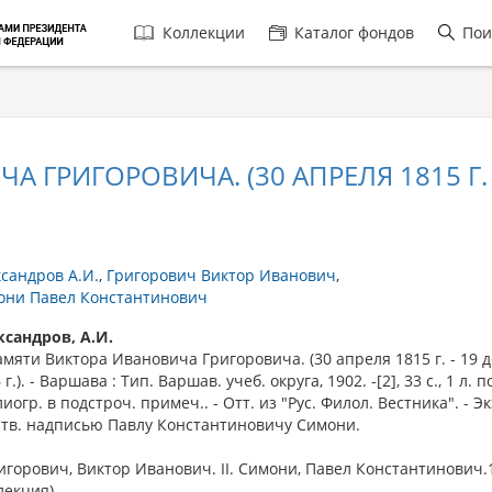
Главная
Коллекции
Каталог фондов
Пои
навигация
ГРИГОРОВИЧА. (30 АПРЕЛЯ 1815 Г. - 
сандров А.И.
Григорович Виктор Иванович
они Павел Константинович
ксандров, А.И.
ти Виктора Ивановича Григоровича. (30 апреля 1815 г. - 19 
 г.). - Варшава : Тип. Варшав. учеб. округа, 1902. -[2], 33 с., 1 л. п
иогр. в подстроч. примеч.. - Отт. из "Рус. Филол. Вестника". - Экз
ств. надписью Павлу Константиновичу Симони.
ригорович, Виктор Иванович. II. Симони, Павел Константинович.
лекция).