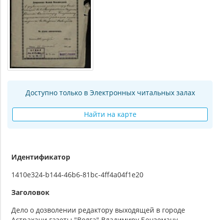
Доступно только в Электронных читальных залах
Найти на карте
Идентификатор
1410e324-b144-46b6-81bc-4ff4a04f1e20
Заголовок
Дело о дозволении редактору выходящей в городе
Астрахани газеты "Волга" Владимиру Бенземану