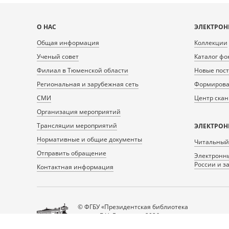
Карта
О НАС
ЭЛЕКТРОН
сайта
Общая информация
Коллекции
Ученый совет
Каталог фо
Филиал в Тюменской области
Новые пос
Региональная и зарубежная сеть
Формирован
СМИ
Центр ска
Организация мероприятий
Трансляции мероприятий
ЭЛЕКТРОН
Нормативные и общие документы
Читальный
Отправить обращение
Электронны
России и з
Контактная информация
© ФГБУ «Президентская библиотека
имени Б.Н. Ельцина», 2026
Все права защищены.