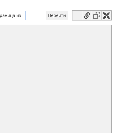
траница
из