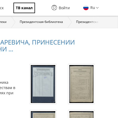
Ru
ск
ТВ канал
Войти
теки
Президентская библиотека
Президентская библиотека:
САРЕВИЧА, ПРИНЕСЕНИИ
 ...
дника
ествам в
иях при