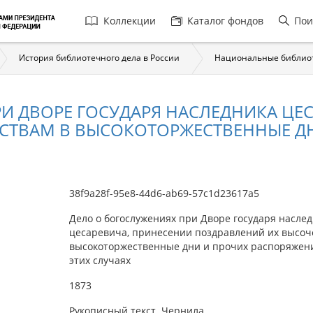
Главная
Коллекции
Каталог фондов
Пои
навигация
История библиотечного дела в России
Национальные библио
И ДВОРЕ ГОСУДАРЯ НАСЛЕДНИКА ЦЕ
ТВАМ В ВЫСОКОТОРЖЕСТВЕННЫЕ ДНИ
38f9a28f-95e8-44d6-ab69-57c1d23617a5
Дело о богослужениях при Дворе государя насле
цесаревича, принесении поздравлений их высоч
высокоторжественные дни и прочих распоряжен
этих случаях
1873
Рукописный текст. Чернила