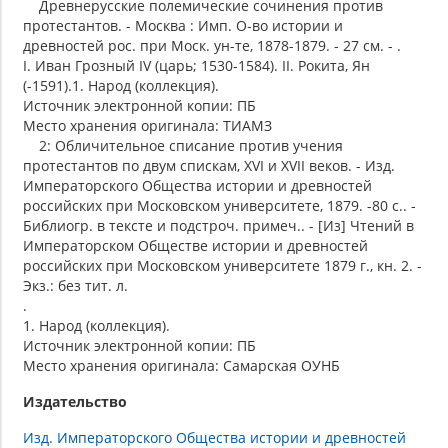
Древнерусские полемические сочинения против
протестантов. - Москва : Имп. О-во истории и
древностей рос. при Моск. ун-те, 1878-1879. - 27 см. - .
I. Иван Грозный IV (царь; 1530-1584). II. Рокита, Ян
(-1591).1. Народ (коллекция).
Источник электронной копии: ПБ
Место хранения оригинала: ТИАМЗ
2: Обличительное списание против учения
протестантов по двум спискам, XVI и XVII веков. - Изд.
Императорского Общества истории и древностей
российских при Московском университете, 1879. -80 с.. -
Библиогр. в тексте и подстроч. примеч.. - [Из] Чтений в
Императорском Обществе истории и древностей
российских при Московском университете 1879 г., кн. 2. -
Экз.: без тит. л.
.
1. Народ (коллекция).
Источник электронной копии: ПБ
Место хранения оригинала: Самарская ОУНБ
Издательство
Изд. Императорского Общества истории и древностей