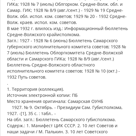
ГИКа; 1928 № 7 (июль) Облгорком. Средне-Волж. обл. и
Самар. ГИК; 1928 № 8/9 (авг./сент.) - 1929 № 19 Средне-
Волж. обл. испол. ком. советов; 1929 № 20 - 1932 Средне-
Волж. краев. испол. ком. советов.
В мае 1932 г. влилось изд.: Информационный бюллетень
Средне-Волжского крайисполкома.
Загл.: 1927 - 1928 № 6 (июнь) Бюллетень Самарского
губернского исполнительного комитета советов; 1928 №
7 (июль) Бюллетень Облоргкомитета Средне-Волжской
области и Самарского ГИКа; 1928 № 8/9 (авг./сент.)
Бюллетень Средне-Волжского областного
исполнительного комитета советов; 1928 № 10 (окт.) -
1932 Путь советов.
.
1. Tерритория (коллекция).
Источник электронной копии: ПБ
Место хранения оригинала: Самарская ОУНБ
1927. № 9. Октябрь. - Президиум Сам. Губисполкома,
1927. -[1], 35 с. : табл.. -
На обл. загл.: Бюллетень Самарского губисполкома.
Содерж.: 1. Манифест ЦИК СССР. 2. 10 лет Советов и
наши задачи / М. Палькин. 3. 10 лет Советского