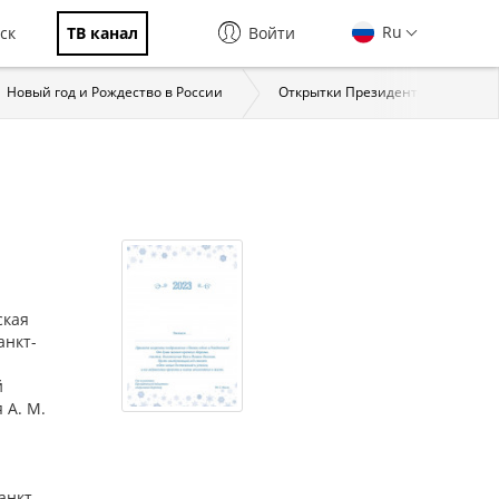
Ru
ск
ТВ канал
Войти
Новый год и Рождество в России
Открытки Президентской библи
ская
анкт-
й
 А. М.
анкт-