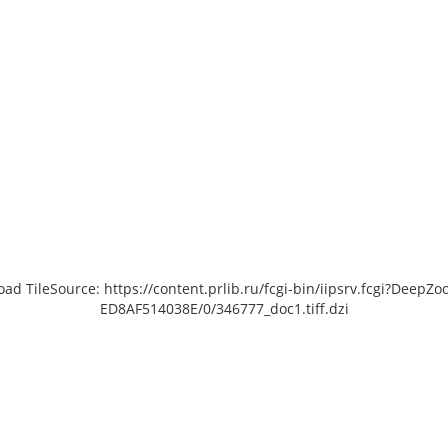
load TileSource: https://content.prlib.ru/fcgi-bin/iipsrv.fcgi?De
ED8AF514038E/0/346777_doc1.tiff.dzi