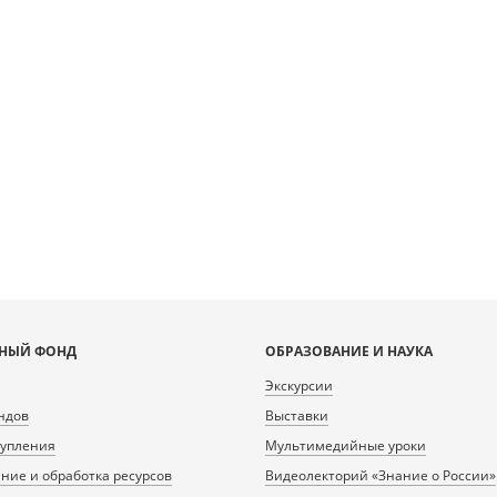
[object Object]: HTTP 0
 to load TileSource:
lib.ru/fcgi-bin/iipsrv.fcgi?
ta/scans/public/8FEBFD96-
-47A9-A46C-
0/346778_doc1.tiff.dzi
НЫЙ ФОНД
ОБРАЗОВАНИЕ И НАУКА
Экскурсии
ндов
Выставки
тупления
Мультимедийные уроки
ие и обработка ресурсов
Видеолекторий «Знание о России»