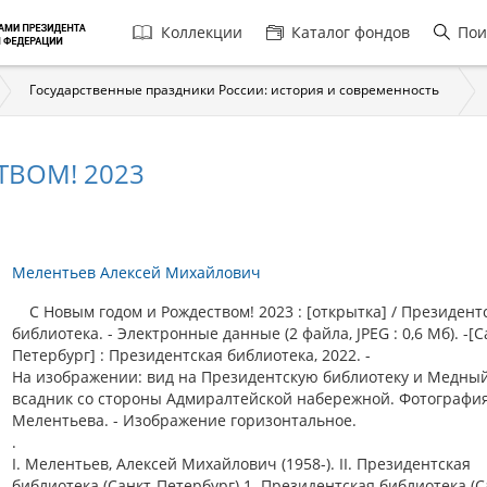
Главная
Коллекции
Каталог фондов
Пои
навигация
Государственные праздники России: история и современность
ВОМ! 2023
Мелентьев Алексей Михайлович
С Новым годом и Рождеством! 2023 : [открытка] / Президент
библиотека. - Электронные данные (2 файла, JPEG : 0,6 Мб). -[С
Петербург] : Президентская библиотека, 2022. -
На изображении: вид на Президентскую библиотеку и Медны
всадник со стороны Адмиралтейской набережной. Фотография
Мелентьева. - Изображение горизонтальное.
.
I. Мелентьев, Алексей Михайлович (1958-). II. Президентская
библиотека (Санкт-Петербург).1. Президентская библиотека (С