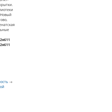
ткрытки.
блиотеки
. Новый
тово,
Сенатская
льные
32я611
.2я611
ность
→
кой