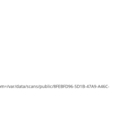
epZoom=/var/data/scans/public/8FEBFD96-5D1B-47A9-A46C-