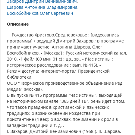
Захаров Дмитрий Вениаминович
Шарова Антонина Владимировна
Воскобойников Олег Сергеевич
Описание
Рождество Христово.Средневековье : [видеозапись
программы] / ведущий Дмитрий Захаров ; в программе
принимают участие: Антонина Шарова, Олег
Воскобойников. - [Москва] : Русский исторический канал,
2010. -1 файл (60 мин 01 с) : цв., зв.. - (Час истины :
историческое расследование ; вып. № 415). -
Режим доступа: интернет-портал Президентской
библиотеки.
ООО "Творческое производственное объединение Ред
Медиа" (Москва).
В выпуске № 415 программы "Час истины", выходящей
на историческом канале "365 дней ТВ", речь идет о том,
что такое праздник в христианской и языческих
традициях; о возникновении Рождества при
Константине (4 век); о волхвах, понимании их роли в
западной традиции и т. д. .
I. Захаров, Дмитрий Вениаминович (1958-). II. Шарова,