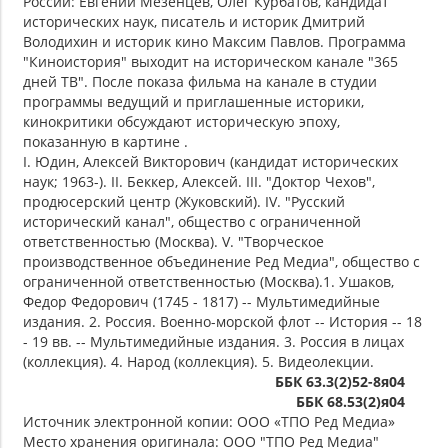
России: Евгений Мезенцев, Олег Курбатов, кандидат
исторических наук, писатель и историк Дмитрий
Володихин и историк кино Максим Павлов. Программа
"Киноистория" выходит на историческом канале "365
дней ТВ". После показа фильма на канале в студии
программы ведущий и приглашенные историки,
кинокритики обсуждают историческую эпоху,
показанную в картине .
I. Юдин, Алексей Викторович (кандидат исторических
наук; 1963-). II. Беккер, Алексей. III. "Доктор Чехов",
продюсерский центр (Жуковский). IV. "Русский
исторический канал", общество с ограниченной
ответственностью (Москва). V. "Творческое
производственное объединение Ред Медиа", общество с
ограниченной ответственностью (Москва).1. Ушаков,
Федор Федорович (1745 - 1817) -- Мультимедийные
издания. 2. Россия. Военно-морской флот -- История -- 18
- 19 вв. -- Мультимедийные издания. 3. Россия в лицах
(коллекция). 4. Народ (коллекция). 5. Видеолекции.
ББК 63.3(2)52-8я04
ББК 68.53(2)я04
Источник электронной копии: ООО «ТПО Ред Медиа»
Место хранения оригинала: ООО "ТПО Ред Медиа"