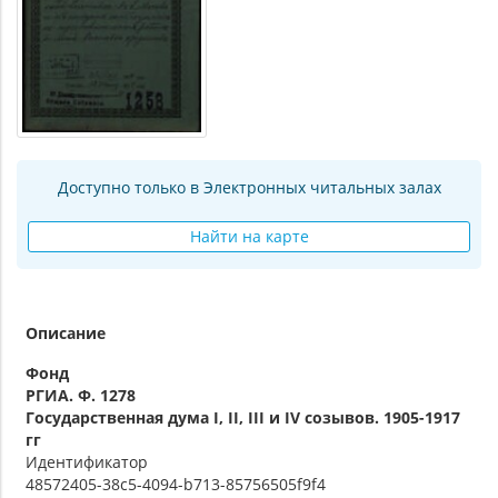
Доступно только в Электронных читальных залах
Найти на карте
Описание
Фонд
РГИА. Ф. 1278
Государственная дума I, II, III и IV созывов. 1905-1917
гг
Идентификатор
48572405-38c5-4094-b713-85756505f9f4