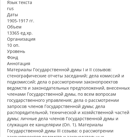
Язык текста
rus
Даты
1905-1917 гг.
Объем
13365 ед.хр.
Организация
10 оп.
Уровень
Фонд
Аннотация
Материалы Государственной думы I и II созывов:
стенографические отчеты заседаний; дела комиссий и
подкомиссий; дела о рассмотрении законопроектов
ведомств и законодательных предположений, внесенных
членами Государственной думы, по всем вопросам
государственного управления; дела о рассмотрении
запросов членов Государственной думы; дела
распорядительной, технической и хозяйственной частей
думы; личные дела членов Государственной думы и
служащих ее канцелярии (Оп. 1). Материалы
Государственной думы III созыва: о рассмотрении
законопроектов ведомств и законодательных