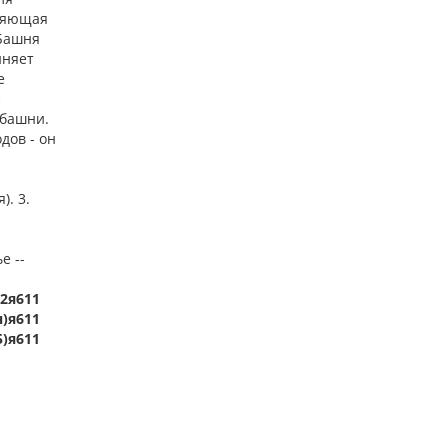
оляющая
 Башня
иняет
е
з
 башни.
дов - он
). 3.
е --
2я611
н)я611
5)я611