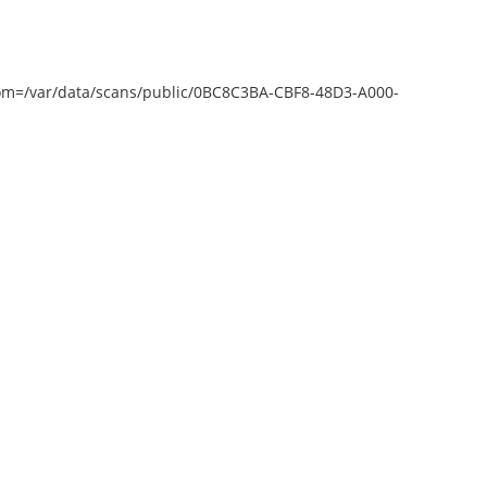
epZoom=/var/data/scans/public/0BC8C3BA-CBF8-48D3-A000-