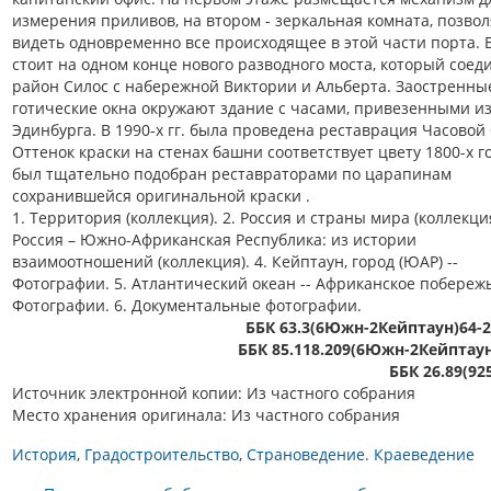
измерения приливов, на втором - зеркальная комната, позв
видеть одновременно все происходящее в этой части порта.
стоит на одном конце нового разводного моста, который соед
район Силос с набережной Виктории и Альберта. Заостренны
готические окна окружают здание с часами, привезенными и
Эдинбурга. В 1990-х гг. была проведена реставрация Часовой
Оттенок краски на стенах башни соответствует цвету 1800-х го
был тщательно подобран реставраторами по царапинам
сохранившейся оригинальной краски .
1. Территория (коллекция). 2. Россия и страны мира (коллекция
Россия – Южно-Африканская Республика: из истории
взаимоотношений (коллекция). 4. Кейптаун, город (ЮАР) --
Фотографии. 5. Атлантический океан -- Африканское побережь
Фотографии. 6. Документальные фотографии.
ББК 63.3(6Южн-2Кейптаун)64-2
ББК 85.118.209(6Южн-2Кейптау
ББК 26.89(92
Источник электронной копии: Из частного собрания
Место хранения оригинала: Из частного собрания
История
Градостроительство
Страноведение. Краеведение