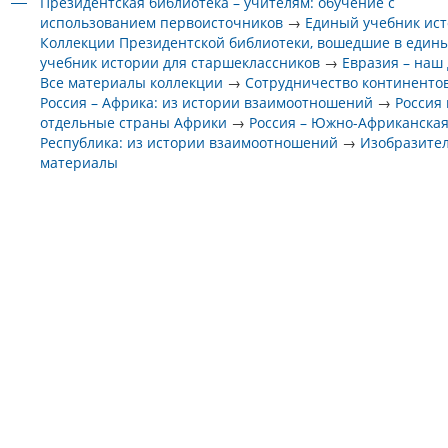
Президентская библиотека – учителям: обучение с
использованием первоисточников
→
Единый учебник ис
Коллекции Президентской библиотеки, вошедшие в един
учебник истории для старшеклассников
→
Евразия – наш
Все материалы коллекции
→
Сотрудничество континенто
Россия – Африка: из истории взаимоотношений
→
Россия 
отдельные страны Африки
→
Россия – Южно-Африканска
Республика: из истории взаимоотношений
→
Изобразите
материалы