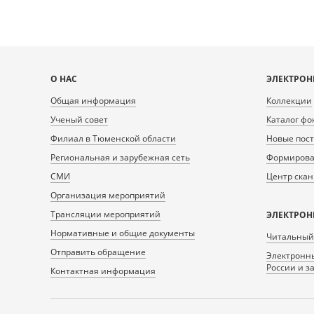
Карта
О НАС
ЭЛЕКТРОН
сайта
Общая информация
Коллекции
Ученый совет
Каталог фо
Филиал в Тюменской области
Новые пос
Региональная и зарубежная сеть
Формирован
СМИ
Центр ска
Организация мероприятий
Трансляции мероприятий
ЭЛЕКТРОН
Нормативные и общие документы
Читальный
Отправить обращение
Электронны
России и з
Контактная информация