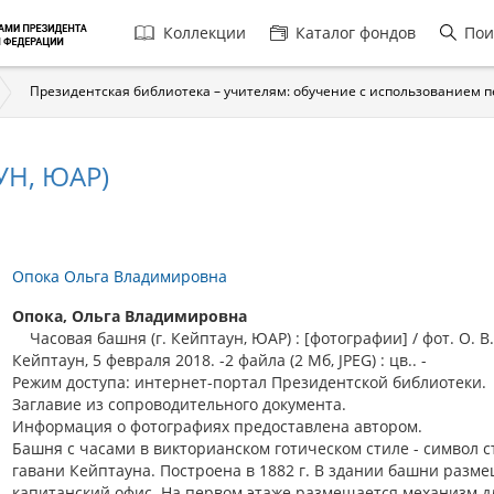
Главная
Коллекции
Каталог фондов
Пои
навигация
Президентская библиотека – учителям: обучение с использованием 
УН, ЮАР)
Опока Ольга Владимировна
Опока, Ольга Владимировна
Часовая башня (г. Кейптаун, ЮАР) : [фотографии] / фот. О. В.
Кейптаун, 5 февраля 2018. -2 файла (2 Мб, JPEG) : цв.. -
Режим доступа: интернет-портал Президентской библиотеки.
Заглавие из сопроводительного документа.
Информация о фотографиях предоставлена автором.
Башня с часами в викторианском готическом стиле - символ 
гавани Кейптауна. Построена в 1882 г. В здании башни разм
капитанский офис. На первом этаже размещается механизм д