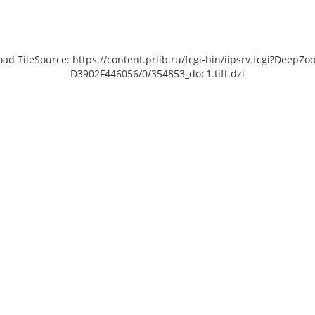
load TileSource: https://content.prlib.ru/fcgi-bin/iipsrv.fcgi?De
D3902F446056/0/354853_doc1.tiff.dzi
 [object Object]: HTTP 0
 to load TileSource:
lib.ru/fcgi-bin/iipsrv.fcgi?
ta/scans/public/0BC8C3BA-
8-48D3-A000-
0/354854_doc1.tiff.dzi