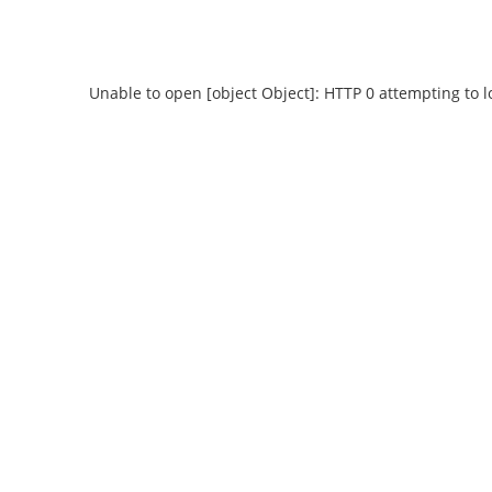
Unable to open [object Object]: HTTP 0 attempting to 
Unable to open [object Object]: HTTP 0
Unable to open
attempting to load TileSource:
attempting
https://content.prlib.ru/fcgi-bin/iipsrv.fcgi?
https://content.pr
DeepZoom=/var/data/scans/public/0BC8C3BA-
DeepZoom=/var/da
CBF8-48D3-A000-
CBF
D3902F446056/0/354853_doc1.tiff.dzi
D3902F446056/
1
2