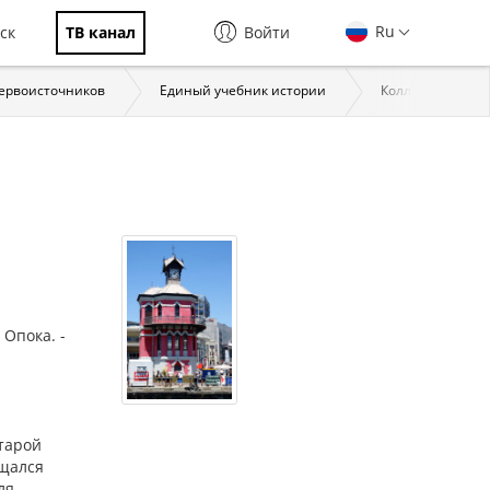
Ru
ск
ТВ канал
Войти
первоисточников
Единый учебник истории
Коллекции През
 Опока. -
старой
ещался
ля