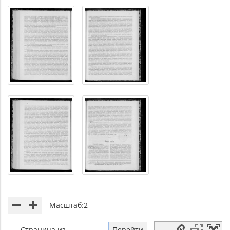
Масштаб:
2
Страница
из