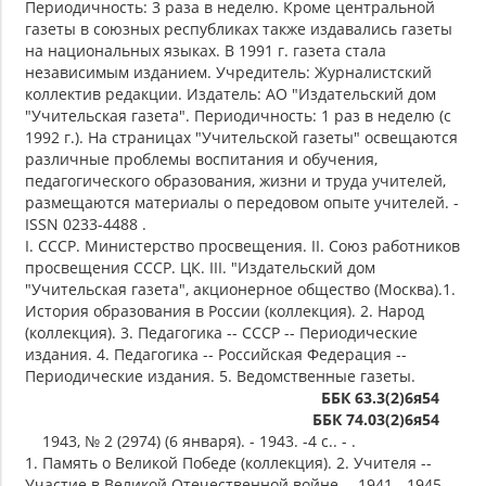
Периодичность: 3 раза в неделю. Кроме центральной
газеты в союзных республиках также издавались газеты
на национальных языках. В 1991 г. газета стала
независимым изданием. Учредитель: Журналистский
коллектив редакции. Издатель: АО "Издательский дом
"Учительская газета". Периодичность: 1 раз в неделю (с
1992 г.). На страницах "Учительской газеты" освещаются
различные проблемы воспитания и обучения,
педагогического образования, жизни и труда учителей,
размещаются материалы о передовом опыте учителей. -
ISSN 0233-4488 .
I. СССР. Министерство просвещения. II. Союз работников
просвещения СССР. ЦК. III. "Издательский дом
"Учительская газета", акционерное общество (Москва).1.
История образования в России (коллекция). 2. Народ
(коллекция). 3. Педагогика -- СССР -- Периодические
издания. 4. Педагогика -- Российская Федерация --
Периодические издания. 5. Ведомственные газеты.
ББК 63.3(2)6я54
ББК 74.03(2)6я54
1943, № 2 (2974) (6 января). - 1943. -4 с.. - .
1. Память о Великой Победе (коллекция). 2. Учителя --
Участие в Великой Отечественной войне -- 1941 - 1945 --