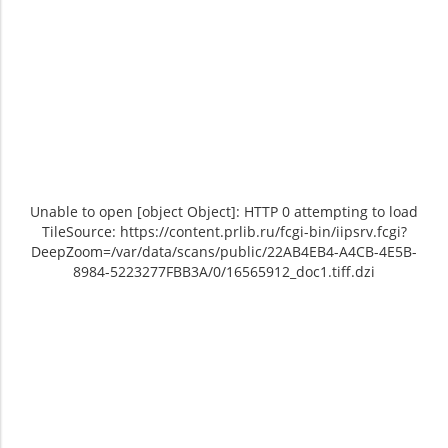
Unable to open [object Object]: HTTP 0 attempting to load
TileSource: https://content.prlib.ru/fcgi-bin/iipsrv.fcgi?
DeepZoom=/var/data/scans/public/22AB4EB4-A4CB-4E5B-
8984-5223277FBB3A/0/16565912_doc1.tiff.dzi
Unable to open [object Object]: HTTP 0
Unable to open [object Object]: HTTP 0
Unable to open [object Object]: 
Unable to open [obj