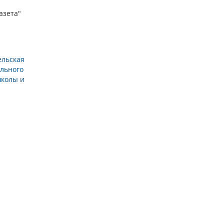
азета"
ельская
ального
школы и