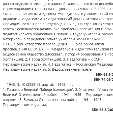
раза в неделю. Кроме центральной газеты в союзных респуб
также издавались газеты на национальных языках. В 1991 г. г
стала независимым изданием. Учредитель: Журналистский ко
редакции. Издатель: АО "Издательский дом "Учительская газе
Периодичность: 1 раз в неделю (с 1992 г.). На страницах "Учи
газеты" освещаются различные проблемы воспитания и обуч
педагогического образования, жизни и труда учителей, разм
материалы о передовом опыте учителей. -ISSN 0233-4488 .
I. СССР. Министерство просвещения. II. Союз работников
просвещения СССР. ЦК. III. "Издательский дом "Учительская га
акционерное общество (Москва).1. История образования в Ро
(коллекция). 2. Народ (коллекция). 3. Педагогика -- СССР --
Периодические издания. 4. Педагогика -- Российская Федераци
Периодические издания. 5. Ведомственные газеты.
ББК 63.3(
ББК 74.03(
1943, № 10 (2982) (3 марта). - 1943. -4 с.. - .
1. Память о Великой Победе (коллекция). 2. Учителя -- Участие
Великой Отечественной войне -- 1941 - 1945 -- Периодически
издания. 3. Великая Отечественная война -- 1941 - 1945 --
Периодические издания.
ББК 63.3(2)