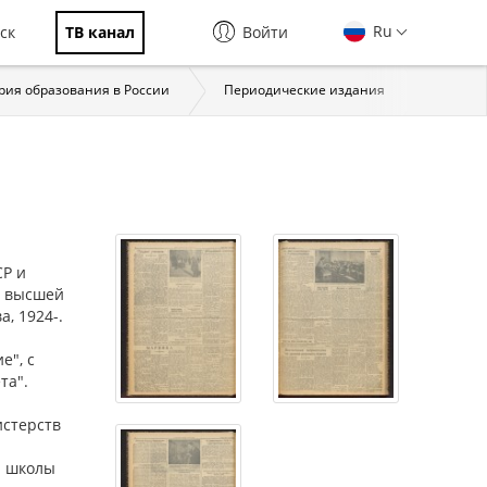
Ru
ск
ТВ канал
Войти
рия образования в России
Периодические издания
Учител
СР и
, высшей
а, 1924-.
е", с
та".
истерств
й школы