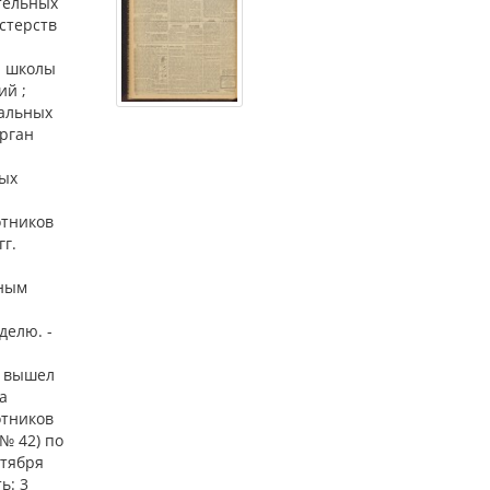
тельных
стерств
й школы
ий ;
ральных
орган
ых
отников
г.
ьным
еделю. -
р вышел
а
отников
№ 42) по
ктября
ь: 3