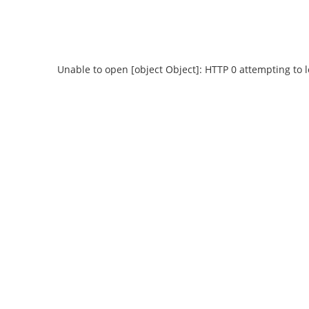
Unable to open [object Object]: HTTP 0 attempting to 
Unable to open [object Object]: HTTP 0
Unable to open 
attempting to load TileSource:
attempting
https://content.prlib.ru/fcgi-bin/iipsrv.fcgi?
https://content.pr
DeepZoom=/var/data/scans/public/734C9265-
DeepZoom=/var/da
0238-4A1A-A3B5-
023
334048076117/0/16565711_doc1.tiff.dzi
334048076117/0
1
2