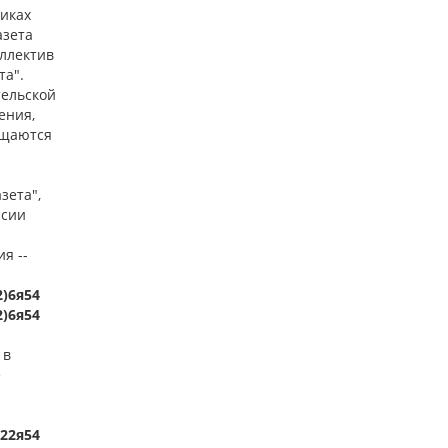
ликах
азета
ллектив
та".
тельской
ения,
ещаются
зета",
ссии
я --
2)6я54
2)6я54
 в
е
622я54