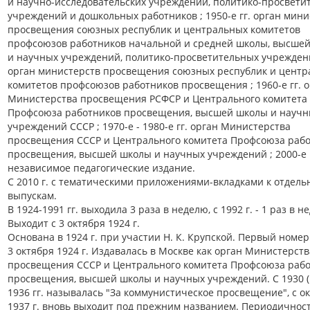
и научно-исследовательских учреждений, политико-просвети
учреждений и дошкольных работников ; 1950-е гг. орган мини
просвещения союзных республик и центральных комитетов
профсоюзов работников начальной и средней школы, высше
и научных учреждений, политико-просветительных учрежден
орган министерств просвещения союзных республик и цент
комитетов профсоюзов работников просвещения ; 1960-е гг. 
Министерства просвещения РСФСР и Центрального комитета
Профсоюза работников просвещения, высшей школы и научн
учреждений СССР ; 1970-е - 1980-е гг. орган Министерства
просвещения СССР и Центрального комитета Профсоюза раб
просвещения, высшей школы и научных учреждений ; 2000-е г
независимое педагогические издание.
С 2010 г. с тематическими приложениями-вкладками к отдел
выпускам.
В 1924-1991 гг. выходила 3 раза в неделю, с 1992 г. - 1 раз в н
Выходит с 3 октября 1924 г.
Основана в 1924 г. при участии Н. К. Крупской. Первый номе
3 октября 1924 г. Издавалась в Москве как орган Министерств
просвещения СССР и Центрального комитета Профсоюза раб
просвещения, высшей школы и научных учреждений. С 1930 (
1936 гг. называлась "За коммунистическое просвещение", с о
1937 г. вновь выходит под прежним названием. Периодичност