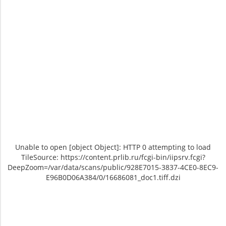
Unable to open [object Object]: HTTP 0 attempting to load
TileSource: https://content.prlib.ru/fcgi-bin/iipsrv.fcgi?
DeepZoom=/var/data/scans/public/928E7015-3837-4CE0-8EC9-
E96B0D06A384/0/16686081_doc1.tiff.dzi