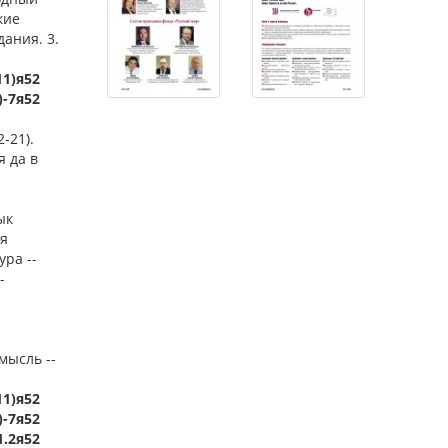
кие
дания. 3.
11)я52
)-7я52
-21).
я да в
ык
ся
ура --
-
-
мысль --
11)я52
)-7я52
1.2я52