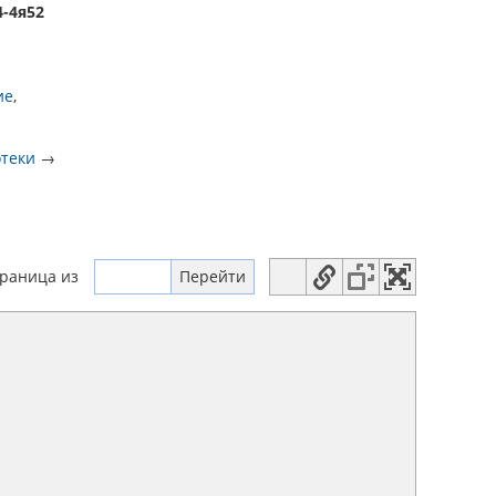
4-4я52
ие
отеки
→
траница
из