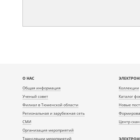
Карта
О НАС
ЭЛЕКТРОН
сайта
Общая информация
Коллекции
Ученый совет
Каталог фо
Филиал в Тюменской области
Новые пос
Региональная и зарубежная сеть
Формирован
СМИ
Центр ска
Организация мероприятий
Трансляции мероприятий
ЭЛЕКТРОН