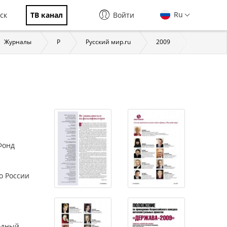
Ru
ск
ТВ канал
Войти
Журналы
Р
Русский мир.ru
2009
Русский м
Фонд
о России
родный