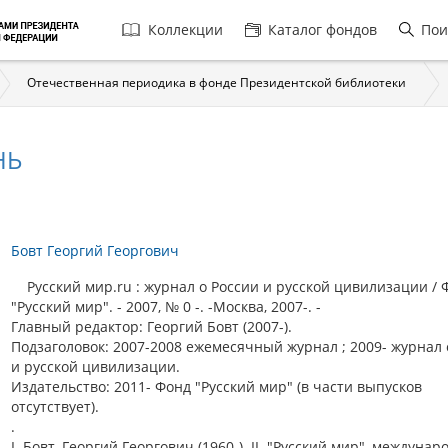
Главная
Коллекции
Каталог фондов
Пои
навигация
Отечественная периодика в фонде Президентской библиотеки
НЬ
Бовт Георгий Георгович
Русский мир.ru : журнал о России и русской цивилизации / 
"Русский мир". - 2007, № 0 -. -Москва, 2007-. -
Главный редактор: Георгий Бовт (2007-).
Подзаголовок: 2007-2008 ежемесячный журнал ; 2009- журнал 
и русской цивилизации.
Издательство: 2011- Фонд "Русский мир" (в части выпусков
отсутствует).
.
I. Бовт, Георгий Георгович (1960-). II. "Русский мир", междуна