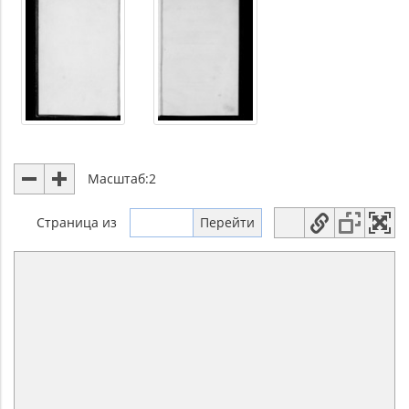
Масштаб:
2
Страница
из