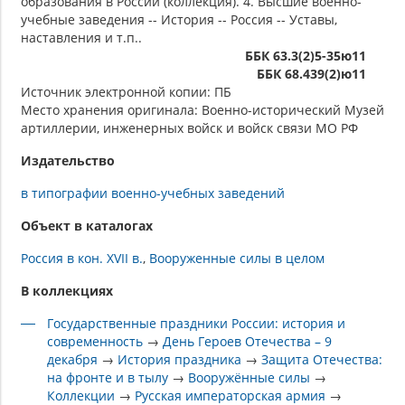
образования в России (коллекция). 4. Высшие военно-
учебные заведения -- История -- Россия -- Уставы,
наставления и т.п..
ББК 63.3(2)5-35ю11
ББК 68.439(2)ю11
Источник электронной копии: ПБ
Место хранения оригинала: Военно-исторический Музей
артиллерии, инженерных войск и войск связи МО РФ
Издательство
в типографии военно-учебных заведений
Объект в каталогах
Россия в кон. XVII в.
Вооруженные силы в целом
В коллекциях
Государственные праздники России: история и
современность
→
День Героев Отечества – 9
декабря
→
История праздника
→
Защита Отечества:
на фронте и в тылу
→
Вооружённые силы
→
Коллекции
→
Русская императорская армия
→