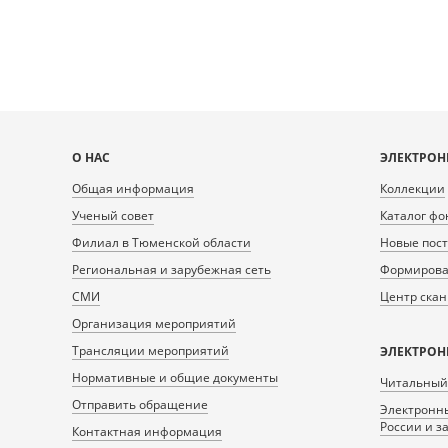
Карта
О НАС
ЭЛЕКТРОН
сайта
Общая информация
Коллекции
Ученый совет
Каталог фо
Филиал в Тюменской области
Новые пос
Региональная и зарубежная сеть
Формирован
СМИ
Центр ска
Организация мероприятий
Трансляции мероприятий
ЭЛЕКТРОН
Нормативные и общие документы
Читальный
Отправить обращение
Электронны
России и з
Контактная информация