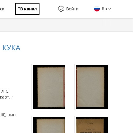
Ru
ск
ТВ канал
Войти
 КУКА
 Л.С.
карт. ;
II), вып.