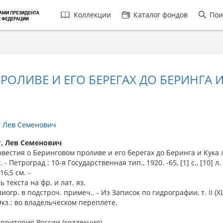
Главная
Коллекции
Каталог фондов
Пои
навигация
ОЛИВЕ И ЕГО БЕРЕГАХ ДО БЕРИНГА И
г Лев Семенович
г, Лев Семенович
стия о Беринговом проливе и его берегах до Беринга и Кука /
. - Петроград : 10-я Государственная тип., 1920. -65, [1] с., [10] л. 
16,5 см. -
ь текста на фр. и лат. яз.
иогр. в подстроч. примеч.. - Из Записок по гидрографии, т. II (XLI
 Экз.: во владельческом переплете.
ерритория России (коллекция).