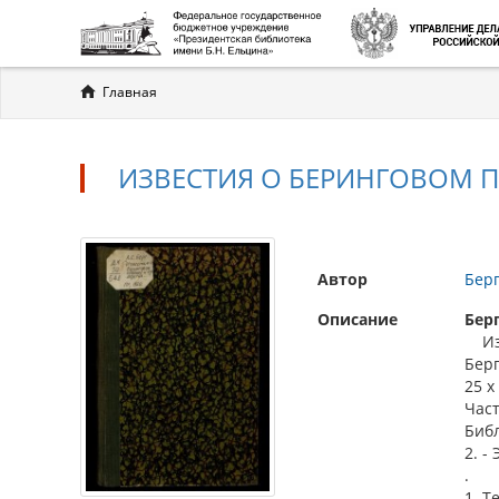
Вы
Главная
здесь
ИЗВЕСТИЯ О БЕРИНГОВОМ ПР
Автор
Бер
Описание
Бер
Изве
Берг
25 х 
Част
Библ
2. -
.
1. Т