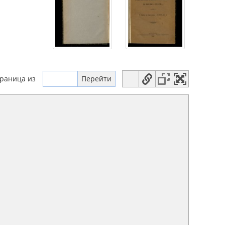
траница
из