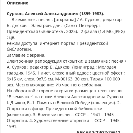
Описание
Сурков, Алексей Александрович (1899-1983).
В землянке : песня : [открытка] / А. Сурков ; редактор
Б. Дьяков. - Электрон. дан. -(Санкт-Петербург:
Президентская библиотека , 2025). -2 файла (1,4 Мб, JPEG)
: цв.. -
Режим доступа: интернет-портал Президентской
библиотеки.
Заглавие с экрана.
Электронная репродукция открытки: В землянке : песня /
А. Сурков ; редактор Б. Дьяков. Ленинград : Молодая
гвардия, 1945. 1 лист, сложенный вдвое : цветной офсет ;
9х15 см, слож. 9х7,5 см. М-00163. 30 коп. Тираж 100 000
экз. Местонахождение: Из частного собрания.
На оборотной стороне открытки размещен текст песни
"В землянке" на стихи Алексея Александровича Суркова .
I. Дьяков, Б..1. Память о Великой Победе (коллекция). 2.
Открытки в фонде Президентской библиотеки
(коллекция). 3. Военные песни -- СССР -- 1941 - 1945 --
Открытки. 4. Художественные открытки -- СССР -- 1945-
1991.
ББК 63.3(2)622-7я611