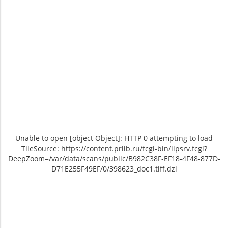
Unable to open [object Object]: HTTP 0 attempting to load
TileSource: https://content.prlib.ru/fcgi-bin/iipsrv.fcgi?
DeepZoom=/var/data/scans/public/B982C38F-EF18-4F48-877D-
D71E255F49EF/0/398623_doc1.tiff.dzi