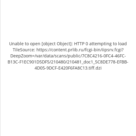
Unable to open [object Object]: HTTP 0 attempting to load
TileSource: https://content.prlib.ru/fcgi-bin/iipsrv.fcgi?
DeepZoom=/var/data/scans/public/7C8C4216-0FC4-46FC-
B13C-F1EC901D5DF5/210480/210481_doc1_5C8DE778-EFBB-
4D05-9DCF-E420F6FA8C13.tiff.dzi
Unable to open [object Object]: HTTP 0
Unable to open [object Object]: HTTP 0
attempting to load TileSource:
attempting to load TileSource:
https://content.prlib.ru/fcgi-bin/iipsrv.fcgi?
https://content.prlib.ru/fcgi-bin/iipsrv.fcgi?
DeepZoom=/var/data/scans/public/7C8C4216-
DeepZoom=/var/data/scans/public/7C8C4216-