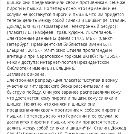
шишки они предназначили своим противникам, себе же
пироги и пышки. Но теперь ясно, что Германии и ее
холуям не достанутся пироги и пышки, что им придется
теперь делить между собой синяки и шишки" (И. Сталин.
Доклад 6/XI-43) [Изоматериал : электронный ресурс] :
[плакат] / Е. Тимофеев ; грав. художн. И. Степанов. -
Электронные данные (2 файла : 147,5 МБ). - (Санкт-
Петербург: Президентская библиотека имени Б. Н.
Ельцина , 2015). - (Агит-окно Отдела пропаганды и
агитации при Саратовском горкоме ВКП(б) ; № 135(5). -
Режим доступа: интернет-портал Президентской
библиотеки имени Б.Н. Ельцина.
Заглавие с экрана.
Электронная репродукция плаката: "Вступая в войну,
участники гитлеровского блока рассчитывали на
быструю победу. Они уже заранее распределили кому,
что достанется: кому пироги и пышки, кому синяки и
шишки. Понятно, что синяки и шишки они
предназначили своим противникам, себе же пироги и
пышки. Но теперь ясно, что Германии и ее холуям не
достанутся пироги и пышки, что им придется теперь
делить между собой синяки и шишки" (И. Сталин. Доклад
6/XI-43) [Изоматериал] : / Е. Тимофеев ; грав. художн. И.