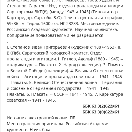
Степанов. Саратов : Изд. отдела пропаганды и агитации
Сар. горкома ВКП(б), [между 1943 и 1945] (Типо-литогр.
Картпредпр. Сар. обл. З.О). 1 лист : цветная литография ;
59х36 см. Тираж 1600 экз. НГ 23233. Местонахождение:
Российская Академия художеств. Научная библиотека.
Копирование пользователями не разрешается.
.
I. Степанов, Иван Григорьевич (художник; 1887-1953). II.
ВКП(б). Саратовский городской комитет. Отдел
пропаганды и агитации.1. Гитлер, Адольф (1889 - 1945) --
в карикатуре -- Плакаты. 2. Народ (коллекция). 3. Память
о Великой Победе (коллекция). 4. Великая Отечественная
война -- Агитация и пропаганда советская -- 1941 - 1945 -
- Плакаты. 5. Великая Отечественная война -- Германия
и союзные с Германией государства -- 1941 - 1945 --
Плакаты. 6. Плакаты -- СССР -- 1941 - 1945. 7. Карикатура
советская -- 1941 - 1945.
ББК 63.3(2)622я61
ББК 63.3(0)622я61
Источник электронной копии: ПБ
Место хранения оригинала: Российская Академия
художеств. Науч. б-ка