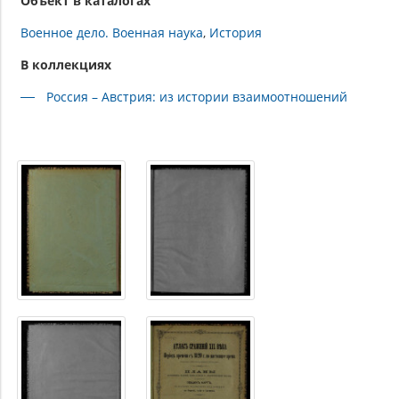
Объект в каталогах
Военное дело. Военная наука
История
В коллекциях
Россия – Австрия: из истории взаимоотношений